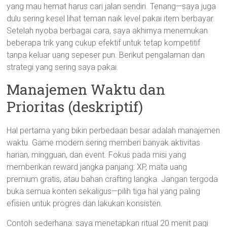
yang mau hemat harus cari jalan sendiri. Tenang—saya juga
dulu sering kesel lihat teman naik level pakai item berbayar.
Setelah nyoba berbagai cara, saya akhirnya menemukan
beberapa trik yang cukup efektif untuk tetap kompetitif
tanpa keluar uang sepeser pun. Berikut pengalaman dan
strategi yang sering saya pakai.
Manajemen Waktu dan
Prioritas (deskriptif)
Hal pertama yang bikin perbedaan besar adalah manajemen
waktu. Game modern sering memberi banyak aktivitas
harian, mingguan, dan event. Fokus pada misi yang
memberikan reward jangka panjang: XP, mata uang
premium gratis, atau bahan crafting langka. Jangan tergoda
buka semua konten sekaligus—pilih tiga hal yang paling
efisien untuk progres dan lakukan konsisten.
Contoh sederhana: saya menetapkan ritual 20 menit pagi