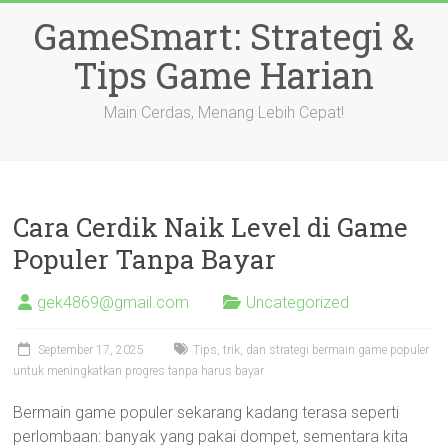
Skip
GameSmart: Strategi &
to
content
Tips Game Harian
Main Cerdas, Menang Lebih Cepat!
Cara Cerdik Naik Level di Game
Populer Tanpa Bayar
gek4869@gmail.com
Uncategorized
September 17, 2025
Tips, trik, dan strategi bermain game populer
untuk meningkatkan progres tanpa harus bayar
Bermain game populer sekarang kadang terasa seperti
perlombaan: banyak yang pakai dompet, sementara kita