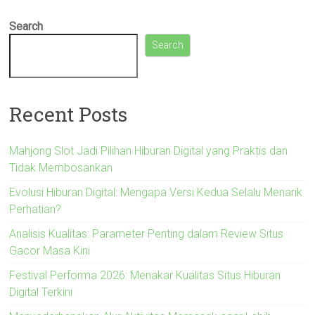
Search
Search
Recent Posts
Mahjong Slot Jadi Pilihan Hiburan Digital yang Praktis dan
Tidak Membosankan
Evolusi Hiburan Digital: Mengapa Versi Kedua Selalu Menarik
Perhatian?
Analisis Kualitas: Parameter Penting dalam Review Situs
Gacor Masa Kini
Festival Performa 2026: Menakar Kualitas Situs Hiburan
Digital Terkini