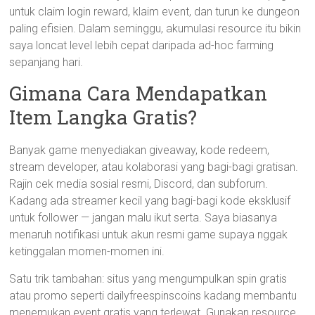
untuk claim login reward, klaim event, dan turun ke dungeon
paling efisien. Dalam seminggu, akumulasi resource itu bikin
saya loncat level lebih cepat daripada ad-hoc farming
sepanjang hari.
Gimana Cara Mendapatkan
Item Langka Gratis?
Banyak game menyediakan giveaway, kode redeem,
stream developer, atau kolaborasi yang bagi-bagi gratisan.
Rajin cek media sosial resmi, Discord, dan subforum.
Kadang ada streamer kecil yang bagi-bagi kode eksklusif
untuk follower — jangan malu ikut serta. Saya biasanya
menaruh notifikasi untuk akun resmi game supaya nggak
ketinggalan momen-momen ini.
Satu trik tambahan: situs yang mengumpulkan spin gratis
atau promo seperti dailyfreespinscoins kadang membantu
menemukan event gratis yang terlewat. Gunakan resource