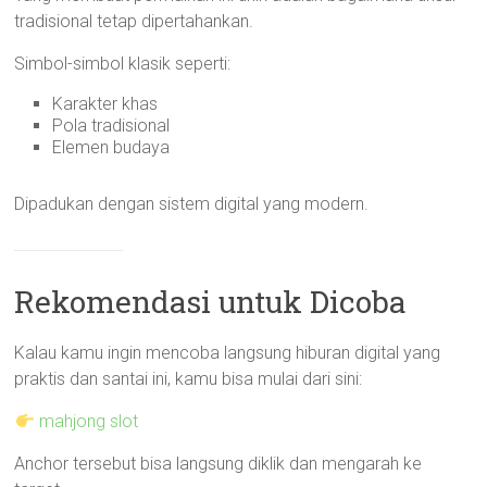
tradisional tetap dipertahankan.
Simbol-simbol klasik seperti:
Karakter khas
Pola tradisional
Elemen budaya
Dipadukan dengan sistem digital yang modern.
Rekomendasi untuk Dicoba
Kalau kamu ingin mencoba langsung hiburan digital yang
praktis dan santai ini, kamu bisa mulai dari sini:
mahjong slot
Anchor tersebut bisa langsung diklik dan mengarah ke