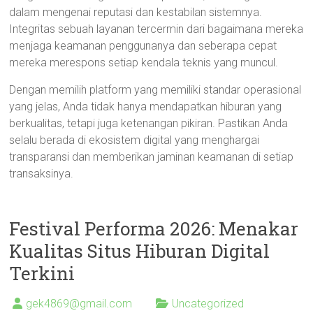
dalam mengenai reputasi dan kestabilan sistemnya.
Integritas sebuah layanan tercermin dari bagaimana mereka
menjaga keamanan penggunanya dan seberapa cepat
mereka merespons setiap kendala teknis yang muncul.
Dengan memilih platform yang memiliki standar operasional
yang jelas, Anda tidak hanya mendapatkan hiburan yang
berkualitas, tetapi juga ketenangan pikiran. Pastikan Anda
selalu berada di ekosistem digital yang menghargai
transparansi dan memberikan jaminan keamanan di setiap
transaksinya.
Festival Performa 2026: Menakar
Kualitas Situs Hiburan Digital
Terkini
gek4869@gmail.com
Uncategorized