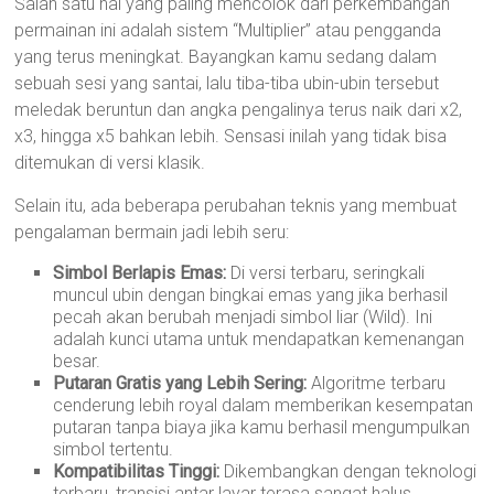
Salah satu hal yang paling mencolok dari perkembangan
permainan ini adalah sistem “Multiplier” atau pengganda
yang terus meningkat. Bayangkan kamu sedang dalam
sebuah sesi yang santai, lalu tiba-tiba ubin-ubin tersebut
meledak beruntun dan angka pengalinya terus naik dari x2,
x3, hingga x5 bahkan lebih. Sensasi inilah yang tidak bisa
ditemukan di versi klasik.
Selain itu, ada beberapa perubahan teknis yang membuat
pengalaman bermain jadi lebih seru:
Simbol Berlapis Emas:
Di versi terbaru, seringkali
muncul ubin dengan bingkai emas yang jika berhasil
pecah akan berubah menjadi simbol liar (Wild). Ini
adalah kunci utama untuk mendapatkan kemenangan
besar.
Putaran Gratis yang Lebih Sering:
Algoritme terbaru
cenderung lebih royal dalam memberikan kesempatan
putaran tanpa biaya jika kamu berhasil mengumpulkan
simbol tertentu.
Kompatibilitas Tinggi:
Dikembangkan dengan teknologi
terbaru, transisi antar layar terasa sangat halus,