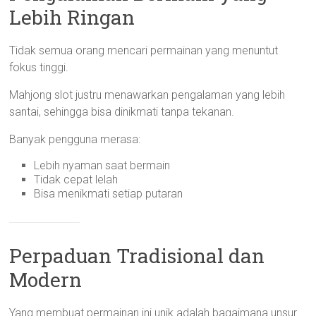
Lebih Ringan
Tidak semua orang mencari permainan yang menuntut
fokus tinggi.
Mahjong slot justru menawarkan pengalaman yang lebih
santai, sehingga bisa dinikmati tanpa tekanan.
Banyak pengguna merasa:
Lebih nyaman saat bermain
Tidak cepat lelah
Bisa menikmati setiap putaran
Perpaduan Tradisional dan
Modern
Yang membuat permainan ini unik adalah bagaimana unsur