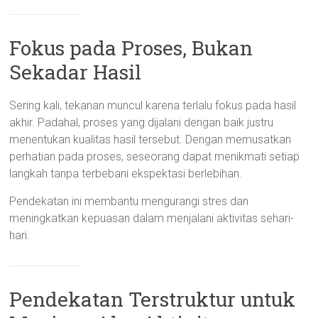
Fokus pada Proses, Bukan
Sekadar Hasil
Sering kali, tekanan muncul karena terlalu fokus pada hasil
akhir. Padahal, proses yang dijalani dengan baik justru
menentukan kualitas hasil tersebut. Dengan memusatkan
perhatian pada proses, seseorang dapat menikmati setiap
langkah tanpa terbebani ekspektasi berlebihan.
Pendekatan ini membantu mengurangi stres dan
meningkatkan kepuasan dalam menjalani aktivitas sehari-
hari.
Pendekatan Terstruktur untuk