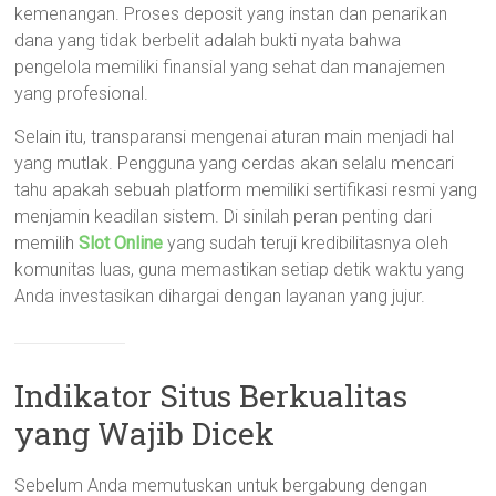
kemenangan. Proses deposit yang instan dan penarikan
dana yang tidak berbelit adalah bukti nyata bahwa
pengelola memiliki finansial yang sehat dan manajemen
yang profesional.
Selain itu, transparansi mengenai aturan main menjadi hal
yang mutlak. Pengguna yang cerdas akan selalu mencari
tahu apakah sebuah platform memiliki sertifikasi resmi yang
menjamin keadilan sistem. Di sinilah peran penting dari
memilih
Slot Online
yang sudah teruji kredibilitasnya oleh
komunitas luas, guna memastikan setiap detik waktu yang
Anda investasikan dihargai dengan layanan yang jujur.
Indikator Situs Berkualitas
yang Wajib Dicek
Sebelum Anda memutuskan untuk bergabung dengan