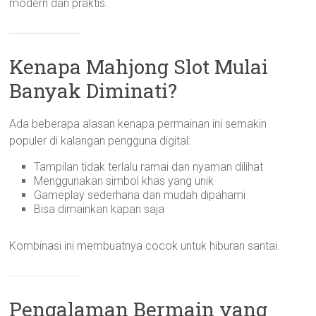
modern dan praktis.
Kenapa Mahjong Slot Mulai
Banyak Diminati?
Ada beberapa alasan kenapa permainan ini semakin
populer di kalangan pengguna digital:
Tampilan tidak terlalu ramai dan nyaman dilihat
Menggunakan simbol khas yang unik
Gameplay sederhana dan mudah dipahami
Bisa dimainkan kapan saja
Kombinasi ini membuatnya cocok untuk hiburan santai.
Pengalaman Bermain yang