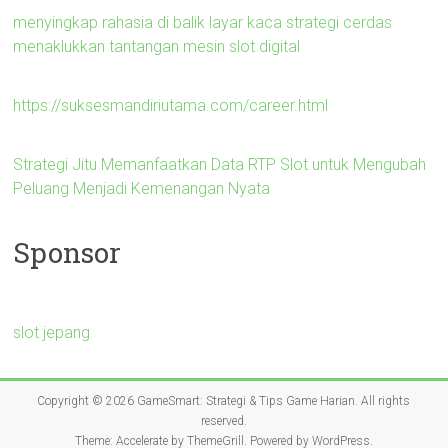
menyingkap rahasia di balik layar kaca strategi cerdas
menaklukkan tantangan mesin slot digital
https://suksesmandiriutama.com/career.html
Strategi Jitu Memanfaatkan Data RTP Slot untuk Mengubah
Peluang Menjadi Kemenangan Nyata
Sponsor
slot jepang
Copyright © 2026
GameSmart: Strategi & Tips Game Harian
. All rights
reserved.
Theme:
Accelerate
by ThemeGrill. Powered by
WordPress
.