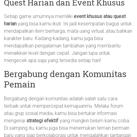
Quest Harian dan Event Khusus
Setiap game umumnya memiliki
event khusus atau quest
harian
yang bisa kamu ikuti. Ini jadi kesempatan bagus untuk
mendapatkan item berharga, mata uang virtual, atau bahkan
karakter baru. Kadang-kadang, kamu juga bisa
mendapatkan pengalaman tambahan yang membantu
menaikkan level dengan cepat. Jangan lupa untuk
mengecek apa saja yang tersedia setiap hari!
Bergabung dengan Komunitas
Pemain
Bergabung dengan komunitas adalah salah satu cara
terbaik untuk mempercepat kemajuanmu. Melalui forum
atau grup sosial media, kamu bisa bertukar informasi
mengenai
strategi efektif
yang mungkin belum kamu coba.
Di samping itu, kamu juga bisa menemukan teman bermain
baru yang siap berkolaborasi untuk mengalahkan tantangan