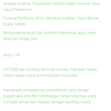
Analisis Kualitas: Parameter Penting dalam Review Situs
Gacor Masa Kini
Festival Performa 2026: Menakar Kualitas Situs Hiburan
Digital Terkini
Menyederhanakan Alur Aktivitas Memasak agar Lebih
Nyaman Setiap Hari
depo 10K
OKTO88 dan Strategi Bermain Cerdas: Panduan Game
Online Harian untuk Kemenangan Konsisten
mendesain pengalaman pendaftaran yang elegan
bagaimana okto88 membangun tahap registrasi yang
mengalir aman dan selaras dengan identitas brand