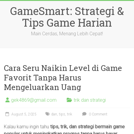
Skip
GameSmart: Strategi &
to
content
Tips Game Harian
Main Cerdas, Menang Lebih Cepat!
Cara Seru Naikin Level di Game
Favorit Tanpa Harus
Mengeluarkan Uang
gek4869@gmail.com
trik dan strategi
August 5, 2025
dan
,
tips
,
trik
0 Comment
Kalau kamu ingin tahu
tips, trik, dan strategi bermain game
populer untuk meningkatkan progres tanpa harus bayar
,