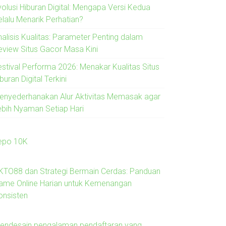
volusi Hiburan Digital: Mengapa Versi Kedua
elalu Menarik Perhatian?
nalisis Kualitas: Parameter Penting dalam
eview Situs Gacor Masa Kini
estival Performa 2026: Menakar Kualitas Situs
buran Digital Terkini
enyederhanakan Alur Aktivitas Memasak agar
ebih Nyaman Setiap Hari
epo 10K
KTO88 dan Strategi Bermain Cerdas: Panduan
ame Online Harian untuk Kemenangan
onsisten
endesain pengalaman pendaftaran yang