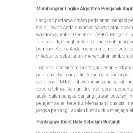
Membongkar Logika Algoritma Pengacak Ang
Langkah pertama dalam perjalanan menjadi p
hal ini, lawan Anda bukanlah bandar atau ope
Random Number Generator (RNG). Program ini ad
tanpa henti, menghasilkan jutaan kombinasi an
bermain. Ketika Anda menekan tombol putar, 
milidetik tersebut untuk menentukan simbol apa
Implikasi dari sistem ini sangat besar. Pertama,
putaran sebelumnya tidak mempengaruhi putaran 
yang pasti. Mitos bahwa mesin yang sudah lama
secara teknis. Namun, di sinilah peran perse
acak, dalam jangka panjang (jutaan putaran),
pengembalian tertentu. Memahami dua sisi ma
jangka panjang—adalah kunci untuk menjaga eksp
Pentingnya Riset Data Sebelum Bertaruh