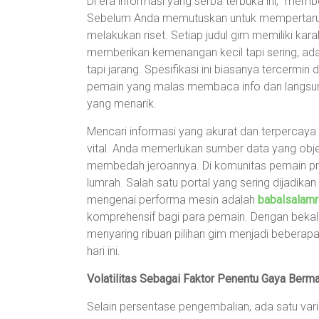
Di era informasi yang serba terbuka ini, “mem
Sebelum Anda memutuskan untuk mempertaruhk
melakukan riset. Setiap judul gim memiliki kar
memberikan kemenangan kecil tapi sering, a
tapi jarang. Spesifikasi ini biasanya tercermi
pemain yang malas membaca info dan langsung
yang menarik.
Mencari informasi yang akurat dan terpercaya
vital. Anda memerlukan sumber data yang obje
membedah jeroannya. Di komunitas pemain profe
lumrah. Salah satu portal yang sering dijadika
mengenai performa mesin adalah
babalsalamr
komprehensif bagi para pemain. Dengan bekal d
menyaring ribuan pilihan gim menjadi beberapa
hari ini.
Volatilitas Sebagai Faktor Penentu Gaya Berma
Selain persentase pengembalian, ada satu vari