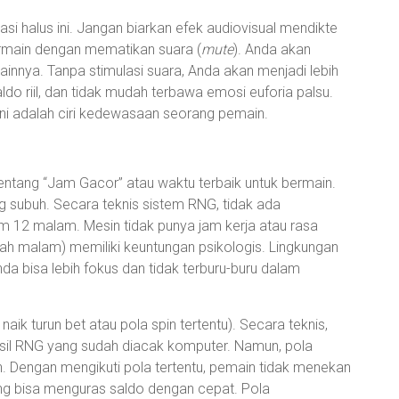
i halus ini. Jangan biarkan efek audiovisual mendikte
ermain dengan mematikan suara (
mute
). Anda akan
nnya. Tanpa stimulasi suara, Anda akan menjadi lebih
ldo riil, dan tidak mudah terbawa emosi euforia palsu.
 ini adalah ciri kedewasaan seorang pemain.
 tentang “Jam Gacor” atau waktu terbaik untuk bermain.
g subuh. Secara teknis sistem RNG, tidak ada
m 12 malam. Mesin tidak punya jam kerja atau rasa
ngah malam) memiliki keuntungan psikologis. Lingkungan
 bisa lebih fokus dan tidak terburu-buru dalam
naik turun bet atau pola spin tertentu). Secara teknis,
sil RNG yang sudah diacak komputer. Namun, pola
in. Dengan mengikuti pola tertentu, pemain tidak menekan
ng bisa menguras saldo dengan cepat. Pola