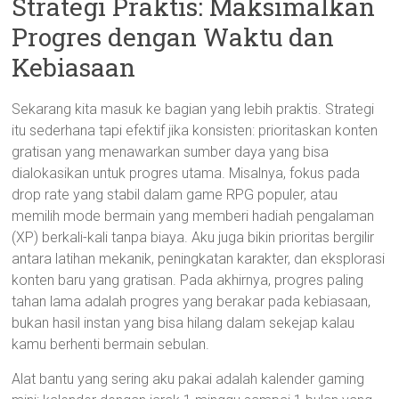
Strategi Praktis: Maksimalkan
Progres dengan Waktu dan
Kebiasaan
Sekarang kita masuk ke bagian yang lebih praktis. Strategi
itu sederhana tapi efektif jika konsisten: prioritaskan konten
gratisan yang menawarkan sumber daya yang bisa
dialokasikan untuk progres utama. Misalnya, fokus pada
drop rate yang stabil dalam game RPG populer, atau
memilih mode bermain yang memberi hadiah pengalaman
(XP) berkali-kali tanpa biaya. Aku juga bikin prioritas bergilir
antara latihan mekanik, peningkatan karakter, dan eksplorasi
konten baru yang gratisan. Pada akhirnya, progres paling
tahan lama adalah progres yang berakar pada kebiasaan,
bukan hasil instan yang bisa hilang dalam sekejap kalau
kamu berhenti bermain sebulan.
Alat bantu yang sering aku pakai adalah kalender gaming