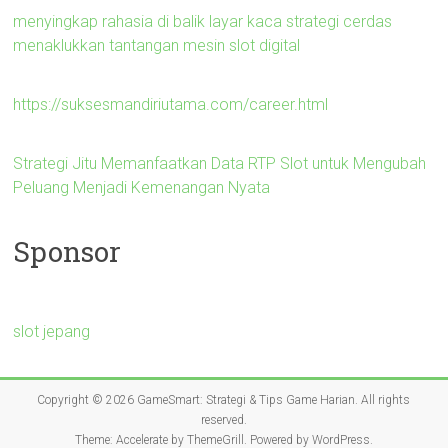
menyingkap rahasia di balik layar kaca strategi cerdas
menaklukkan tantangan mesin slot digital
https://suksesmandiriutama.com/career.html
Strategi Jitu Memanfaatkan Data RTP Slot untuk Mengubah
Peluang Menjadi Kemenangan Nyata
Sponsor
slot jepang
Copyright © 2026
GameSmart: Strategi & Tips Game Harian
. All rights
reserved.
Theme:
Accelerate
by ThemeGrill. Powered by
WordPress
.