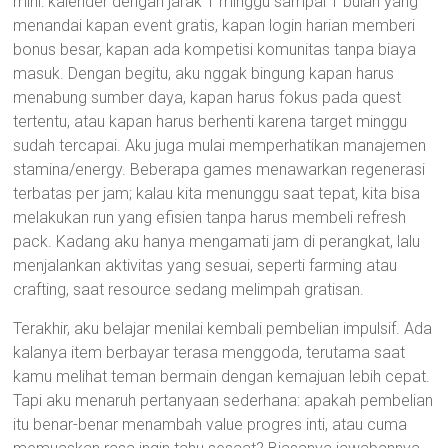
mini: kalender dengan jarak 1 minggu sampai 1 bulan yang
menandai kapan event gratis, kapan login harian memberi
bonus besar, kapan ada kompetisi komunitas tanpa biaya
masuk. Dengan begitu, aku nggak bingung kapan harus
menabung sumber daya, kapan harus fokus pada quest
tertentu, atau kapan harus berhenti karena target minggu
sudah tercapai. Aku juga mulai memperhatikan manajemen
stamina/energy. Beberapa games menawarkan regenerasi
terbatas per jam; kalau kita menunggu saat tepat, kita bisa
melakukan run yang efisien tanpa harus membeli refresh
pack. Kadang aku hanya mengamati jam di perangkat, lalu
menjalankan aktivitas yang sesuai, seperti farming atau
crafting, saat resource sedang melimpah gratisan.
Terakhir, aku belajar menilai kembali pembelian impulsif. Ada
kalanya item berbayar terasa menggoda, terutama saat
kamu melihat teman bermain dengan kemajuan lebih cepat.
Tapi aku menaruh pertanyaan sederhana: apakah pembelian
itu benar-benar menambah value progres inti, atau cuma