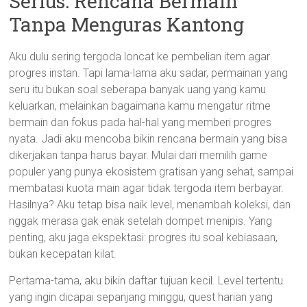
Serius: Rencana Bermain
Tanpa Menguras Kantong
Aku dulu sering tergoda loncat ke pembelian item agar
progres instan. Tapi lama-lama aku sadar, permainan yang
seru itu bukan soal seberapa banyak uang yang kamu
keluarkan, melainkan bagaimana kamu mengatur ritme
bermain dan fokus pada hal-hal yang memberi progres
nyata. Jadi aku mencoba bikin rencana bermain yang bisa
dikerjakan tanpa harus bayar. Mulai dari memilih game
populer yang punya ekosistem gratisan yang sehat, sampai
membatasi kuota main agar tidak tergoda item berbayar.
Hasilnya? Aku tetap bisa naik level, menambah koleksi, dan
nggak merasa gak enak setelah dompet menipis. Yang
penting, aku jaga ekspektasi: progres itu soal kebiasaan,
bukan kecepatan kilat.
Pertama-tama, aku bikin daftar tujuan kecil. Level tertentu
yang ingin dicapai sepanjang minggu, quest harian yang