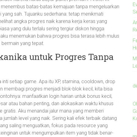
E
ku menembus batas-batas kemajuan tanpa mengeluarkan
S
egi yang sah. Tujuanku sederhana: tetap menikmati
elihat angka progres naik karena kerja keras yang
A
sa yang dulu terlalu sering tergiur diskon hingga
R
s, aku menemukan bahwa progres bisa terasa lebih mulus
F
n bermain yang tepat.
Hi
ekanika untuk Progres Tanpa
M
L
ti setiap game. Apa itu XP, stamina, cooldown, drop
d
gan membagi progres menjadi blok-blok kecil, kita bisa
ntohnya: manfaatkan login harian untuk bonus kecil,
sar atau bahan penting, dan alokasikan waktu khusus
O
 gratis. Aku menandai jalur mana yang memberi
G
umlah level yang naik. Sering kali efek terbaik datang
K
d yang saling menguatkan, fokus pada resource yang
 keinginan untuk mengumpulkan item yang tidak benar-
m