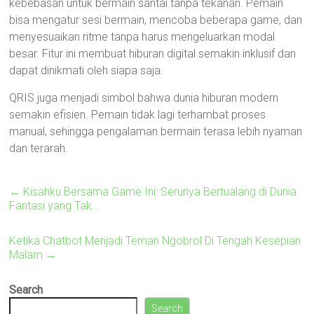
kebebasan untuk bermain santai tanpa tekanan. Pemain
bisa mengatur sesi bermain, mencoba beberapa game, dan
menyesuaikan ritme tanpa harus mengeluarkan modal
besar. Fitur ini membuat hiburan digital semakin inklusif dan
dapat dinikmati oleh siapa saja.
QRIS juga menjadi simbol bahwa dunia hiburan modern
semakin efisien. Pemain tidak lagi terhambat proses
manual, sehingga pengalaman bermain terasa lebih nyaman
dan terarah.
←
Kisahku Bersama Game Ini: Serunya Bertualang di Dunia
Fantasi yang Tak…
Ketika Chatbot Menjadi Teman Ngobrol Di Tengah Kesepian
Malam
→
Search
Search