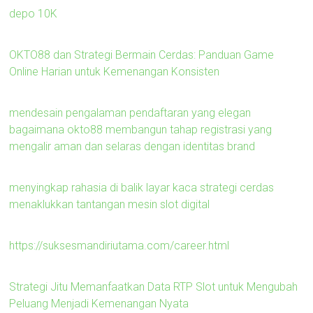
depo 10K
OKTO88 dan Strategi Bermain Cerdas: Panduan Game
Online Harian untuk Kemenangan Konsisten
mendesain pengalaman pendaftaran yang elegan
bagaimana okto88 membangun tahap registrasi yang
mengalir aman dan selaras dengan identitas brand
menyingkap rahasia di balik layar kaca strategi cerdas
menaklukkan tantangan mesin slot digital
https://suksesmandiriutama.com/career.html
Strategi Jitu Memanfaatkan Data RTP Slot untuk Mengubah
Peluang Menjadi Kemenangan Nyata