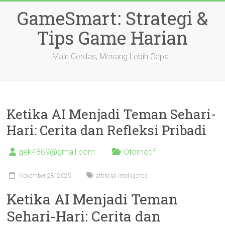
Skip
GameSmart: Strategi &
to
content
Tips Game Harian
Main Cerdas, Menang Lebih Cepat!
Ketika AI Menjadi Teman Sehari-
Hari: Cerita dan Refleksi Pribadi
gek4869@gmail.com
Otomotif
November 28, 2025
artificial intelligence
Ketika AI Menjadi Teman
Sehari-Hari: Cerita dan