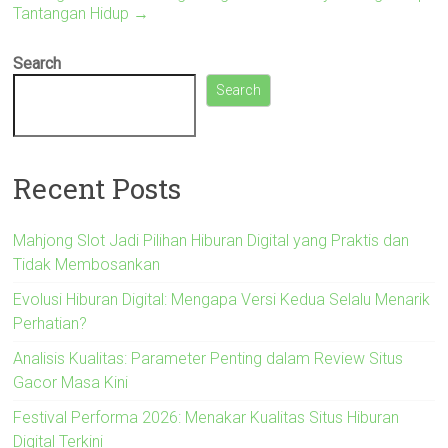
Tantangan Hidup
→
Search
Search
Recent Posts
Mahjong Slot Jadi Pilihan Hiburan Digital yang Praktis dan
Tidak Membosankan
Evolusi Hiburan Digital: Mengapa Versi Kedua Selalu Menarik
Perhatian?
Analisis Kualitas: Parameter Penting dalam Review Situs
Gacor Masa Kini
Festival Performa 2026: Menakar Kualitas Situs Hiburan
Digital Terkini