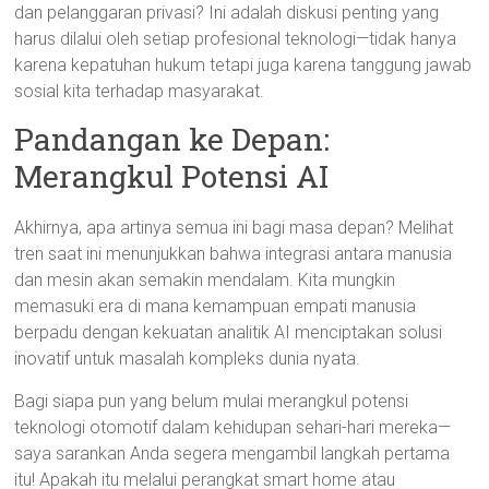
dan pelanggaran privasi? Ini adalah diskusi penting yang
harus dilalui oleh setiap profesional teknologi—tidak hanya
karena kepatuhan hukum tetapi juga karena tanggung jawab
sosial kita terhadap masyarakat.
Pandangan ke Depan:
Merangkul Potensi AI
Akhirnya, apa artinya semua ini bagi masa depan? Melihat
tren saat ini menunjukkan bahwa integrasi antara manusia
dan mesin akan semakin mendalam. Kita mungkin
memasuki era di mana kemampuan empati manusia
berpadu dengan kekuatan analitik AI menciptakan solusi
inovatif untuk masalah kompleks dunia nyata.
Bagi siapa pun yang belum mulai merangkul potensi
teknologi otomotif dalam kehidupan sehari-hari mereka—
saya sarankan Anda segera mengambil langkah pertama
itu! Apakah itu melalui perangkat smart home atau