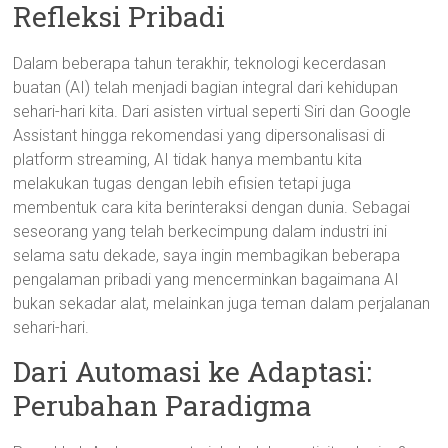
Refleksi Pribadi
Dalam beberapa tahun terakhir, teknologi kecerdasan
buatan (AI) telah menjadi bagian integral dari kehidupan
sehari-hari kita. Dari asisten virtual seperti Siri dan Google
Assistant hingga rekomendasi yang dipersonalisasi di
platform streaming, AI tidak hanya membantu kita
melakukan tugas dengan lebih efisien tetapi juga
membentuk cara kita berinteraksi dengan dunia. Sebagai
seseorang yang telah berkecimpung dalam industri ini
selama satu dekade, saya ingin membagikan beberapa
pengalaman pribadi yang mencerminkan bagaimana AI
bukan sekadar alat, melainkan juga teman dalam perjalanan
sehari-hari.
Dari Automasi ke Adaptasi:
Perubahan Paradigma