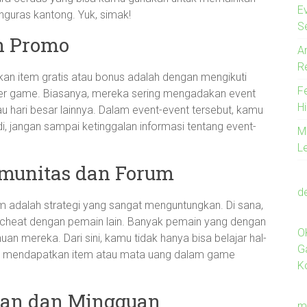
E
nguras kantong. Yuk, simak!
S
n Promo
A
R
an item gratis atau bonus adalah dengan mengikuti
F
er game. Biasanya, mereka sering mengadakan event
Hi
au hari besar lainnya. Dalam event-event tersebut, kamu
, jangan sampai ketinggalan informasi tentang event-
M
L
omunitas dan Forum
d
adalah strategi yang sangat menguntungkan. Di sana,
kan cheat dengan pemain lain. Banyak pemain yang dengan
O
n mereka. Dari sini, kamu tidak hanya bisa belajar hal-
G
tuk mendapatkan item atau mata uang dalam game
K
rian dan Mingguan
m