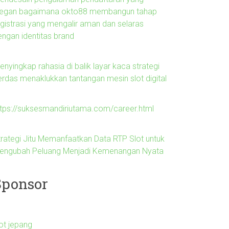
legan bagaimana okto88 membangun tahap
egistrasi yang mengalir aman dan selaras
engan identitas brand
nyingkap rahasia di balik layar kaca strategi
erdas menaklukkan tantangan mesin slot digital
ttps://suksesmandiriutama.com/career.html
trategi Jitu Memanfaatkan Data RTP Slot untuk
engubah Peluang Menjadi Kemenangan Nyata
Sponsor
lot jepang