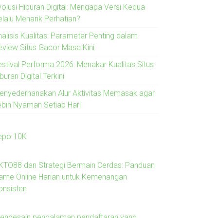
volusi Hiburan Digital: Mengapa Versi Kedua
elalu Menarik Perhatian?
nalisis Kualitas: Parameter Penting dalam
eview Situs Gacor Masa Kini
estival Performa 2026: Menakar Kualitas Situs
buran Digital Terkini
enyederhanakan Alur Aktivitas Memasak agar
ebih Nyaman Setiap Hari
epo 10K
KTO88 dan Strategi Bermain Cerdas: Panduan
ame Online Harian untuk Kemenangan
onsisten
endesain pengalaman pendaftaran yang