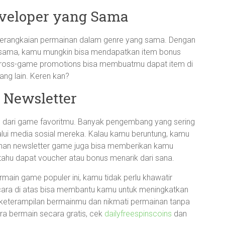
eveloper yang Sama
serangkaian permainan dalam genre yang sama. Dengan
 sama, kamu mungkin bisa mendapatkan item bonus
cross-game promotions bisa membuatmu dapat item di
g lain. Keren kan?
n Newsletter
al dari game favoritmu. Banyak pengembang yang sering
i media sosial mereka. Kalau kamu beruntung, kamu
ngganan newsletter game juga bisa memberikan kamu
tahu dapat voucher atau bonus menarik dari sana.
rmain game populer ini, kamu tidak perlu khawatir
cara di atas bisa membantu kamu untuk meningkatkan
 keterampilan bermainmu dan nikmati permainan tanpa
cara bermain secara gratis, cek
dailyfreespinscoins
dan