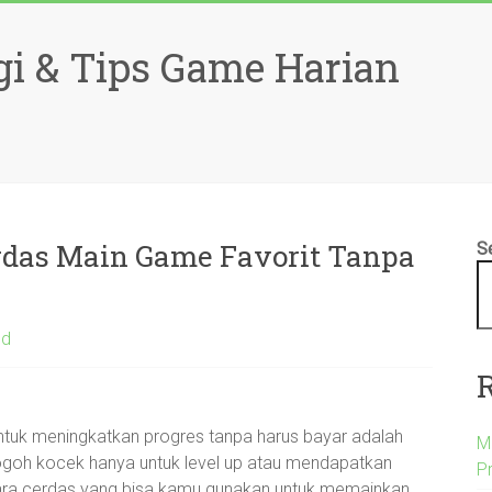
gi & Tips Game Harian
erdas Main Game Favorit Tanpa
S
ed
 untuk meningkatkan progres tanpa harus bayar adalah
Ma
ogoh kocek hanya untuk level up atau mendapatkan
P
h cara cerdas yang bisa kamu gunakan untuk memainkan