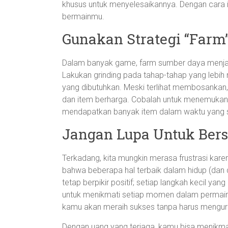
khusus untuk menyelesaikannya. Dengan cara i
bermainmu.
Gunakan Strategi “Farm
Dalam banyak game, farm sumber daya menjadi
Lakukan grinding pada tahap-tahap yang lebi
yang dibutuhkan. Meski terlihat membosankan,
dan item berharga. Cobalah untuk menemukan 
mendapatkan banyak item dalam waktu yang s
Jangan Lupa Untuk Bersa
Terkadang, kita mungkin merasa frustrasi karen
bahwa beberapa hal terbaik dalam hidup (da
tetap berpikir positif; setiap langkah kecil 
untuk menikmati setiap momen dalam permain
kamu akan meraih sukses tanpa harus mengu
Dengan uang yang terjaga, kamu bisa menikm