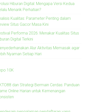
volusi Hiburan Digital: Mengapa Versi Kedua
elalu Menarik Perhatian?
nalisis Kualitas: Parameter Penting dalam
eview Situs Gacor Masa Kini
estival Performa 2026: Menakar Kualitas Situs
buran Digital Terkini
enyederhanakan Alur Aktivitas Memasak agar
ebih Nyaman Setiap Hari
epo 10K
KTO88 dan Strategi Bermain Cerdas: Panduan
ame Online Harian untuk Kemenangan
onsisten
endesain pengalaman pendaftaran yang