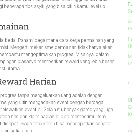
E
gi beberapa tips asyik yang bisa bikin kamu level up
S
A
rmainan
R
F
a-beda. Pahami bagaimana cara kerja permainan yang
Hi
au misi. Mengerti mekanisme permainan tidak hanya akan
membantu mengoptimalkan progres. Misalnya, dalam
M
mpingan biasanya memberikan reward yang lebih besar
L
est utama.
Reward Harian
d
 progres tanpa mengeluarkan uang adalah dengan
O
e yang rutin mengadakan event dengan berbagai
G
lewatkan event ini! Selain itu, banyak game yang juga
K
tiap hari dan klaim hadiah ini bisa memberimu item
t didapat. Siapa tahu kamu bisa mendapatkan senjata
ogin setiap hari.
m