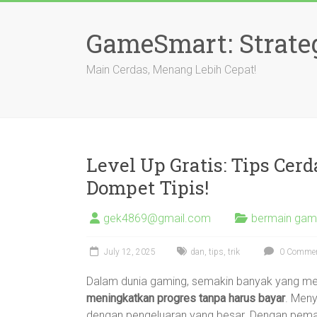
Skip
to
GameSmart: Strate
content
Main Cerdas, Menang Lebih Cepat!
Level Up Gratis: Tips Ce
Dompet Tipis!
gek4869@gmail.com
bermain gam
July 12, 2025
dan
,
tips
,
trik
0 Comme
Dalam dunia gaming, semakin banyak yang m
meningkatkan progres tanpa harus bayar
. Meny
dengan pengeluaran yang besar. Dengan pema