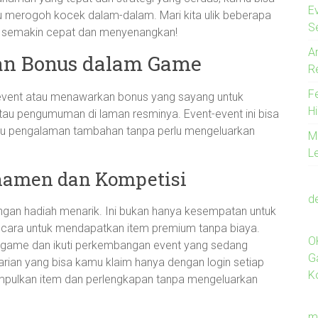
E
 merogoh kocek dalam-dalam. Mari kita ulik beberapa
S
mu semakin cepat dan menyenangkan!
A
an Bonus dalam Game
R
F
event atau menawarkan bonus yang sayang untuk
Hi
atau pengumuman di laman resminya. Event-event ini bisa
au pengalaman tambahan tanpa perlu mengeluarkan
M
L
rnamen dan Kompetisi
d
an hadiah menarik. Ini bukan hanya kesempatan untuk
di cara untuk mendapatkan item premium tanpa biaya.
O
s game dan ikuti perkembangan event yang sedang
G
 harian yang bisa kamu klaim hanya dengan login setiap
K
mpulkan item dan perlengkapan tanpa mengeluarkan
m