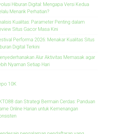
volusi Hiburan Digital: Mengapa Versi Kedua
elalu Menarik Perhatian?
nalisis Kualitas: Parameter Penting dalam
eview Situs Gacor Masa Kini
estival Performa 2026: Menakar Kualitas Situs
buran Digital Terkini
enyederhanakan Alur Aktivitas Memasak agar
ebih Nyaman Setiap Hari
epo 10K
KTO88 dan Strategi Bermain Cerdas: Panduan
ame Online Harian untuk Kemenangan
onsisten
endesain pengalaman pendaftaran yang