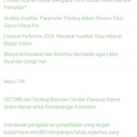
Evolusi Hiburan Digital: Mengapa Versi Kedua Selalu Menarik
Perhatian?
Analisis Kualitas: Parameter Penting dalam Review Situs
Gacor Masa Kini
Festival Performa 2026: Menakar Kualitas Situs Hiburan
Digital Terkini
Menyederhanakan Alur Aktivitas Memasak agar Lebih
Nyaman Setiap Hari
depo 10K
OKTO88 dan Strategi Bermain Cerdas: Panduan Game
Online Harian untuk Kemenangan Konsisten
mendesain pengalaman pendaftaran yang elegan
bagaimana okto88 membangun tahap registrasi yang