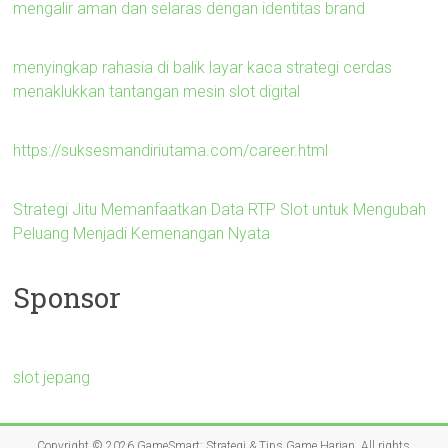
mengalir aman dan selaras dengan identitas brand
menyingkap rahasia di balik layar kaca strategi cerdas
menaklukkan tantangan mesin slot digital
https://suksesmandiriutama.com/career.html
Strategi Jitu Memanfaatkan Data RTP Slot untuk Mengubah
Peluang Menjadi Kemenangan Nyata
Sponsor
slot jepang
Copyright © 2026
GameSmart: Strategi & Tips Game Harian
. All rights