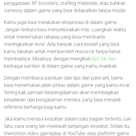
penggunaan XP boosters, crafting materials, atau bahkan
currency dalam game yang bisa didapatkan tanpa modal.
Kamu juga bisa melakukan eksplorasi di dalam game.
Jangan terburu-buru menyelesaikan misi. Luangkan waktu
untuk menemukan rahasia yang bisa membantu
meningkatkan level. Ada banyak cara kreatif yang bisa
kamu lakukan untuk memperoleh resource tanpa harus
membelinya. Misalnya, dengan mengikuti
tips trik dan
berbagai sumber di dalam game yang kamu mainkan.
Dengan membaca panduan dan tips dari para ahli, kamu
bisa menemukan jalan pintas dalam game yang kamu incar.
Sering kali, pemain berpengalaman akan membagikan
perjalanan dan pengalaman mereka, yang bisa menjadi
referensi berharga bagi kamu.
Jika kamu merasa kesulitan dalam satu bagian tertentu, cari
tahu cara orang lain melewati tantangan tersebut. Selain itu,
menonton video gameplay di YouTube atau platform game