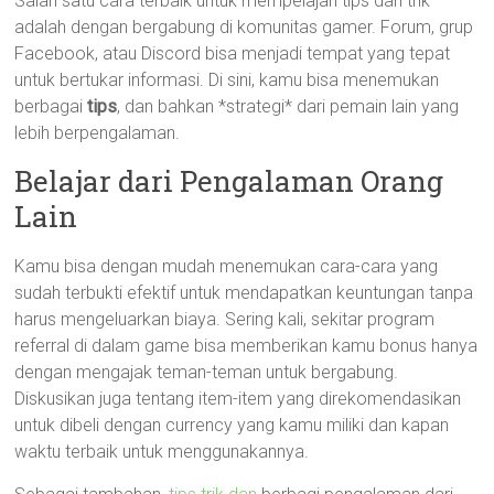
Salah satu cara terbaik untuk mempelajari tips dan trik
adalah dengan bergabung di komunitas gamer. Forum, grup
Facebook, atau Discord bisa menjadi tempat yang tepat
untuk bertukar informasi. Di sini, kamu bisa menemukan
berbagai
tips
, dan bahkan *strategi* dari pemain lain yang
lebih berpengalaman.
Belajar dari Pengalaman Orang
Lain
Kamu bisa dengan mudah menemukan cara-cara yang
sudah terbukti efektif untuk mendapatkan keuntungan tanpa
harus mengeluarkan biaya. Sering kali, sekitar program
referral di dalam game bisa memberikan kamu bonus hanya
dengan mengajak teman-teman untuk bergabung.
Diskusikan juga tentang item-item yang direkomendasikan
untuk dibeli dengan currency yang kamu miliki dan kapan
waktu terbaik untuk menggunakannya.