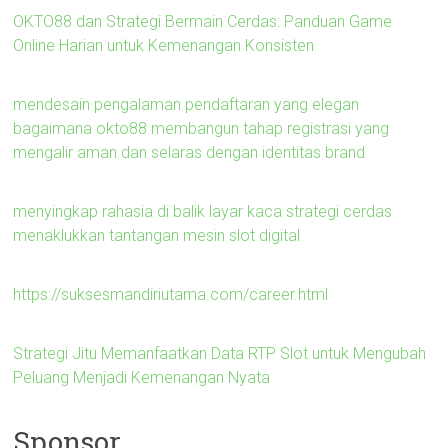
OKTO88 dan Strategi Bermain Cerdas: Panduan Game
Online Harian untuk Kemenangan Konsisten
mendesain pengalaman pendaftaran yang elegan
bagaimana okto88 membangun tahap registrasi yang
mengalir aman dan selaras dengan identitas brand
menyingkap rahasia di balik layar kaca strategi cerdas
menaklukkan tantangan mesin slot digital
https://suksesmandiriutama.com/career.html
Strategi Jitu Memanfaatkan Data RTP Slot untuk Mengubah
Peluang Menjadi Kemenangan Nyata
Sponsor