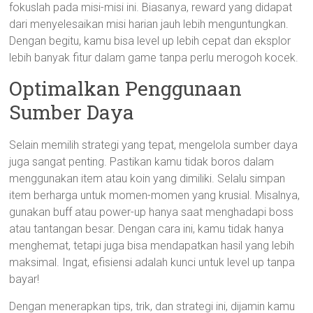
fokuslah pada misi-misi ini. Biasanya, reward yang didapat
dari menyelesaikan misi harian jauh lebih menguntungkan.
Dengan begitu, kamu bisa level up lebih cepat dan eksplor
lebih banyak fitur dalam game tanpa perlu merogoh kocek.
Optimalkan Penggunaan
Sumber Daya
Selain memilih strategi yang tepat, mengelola sumber daya
juga sangat penting. Pastikan kamu tidak boros dalam
menggunakan item atau koin yang dimiliki. Selalu simpan
item berharga untuk momen-momen yang krusial. Misalnya,
gunakan buff atau power-up hanya saat menghadapi boss
atau tantangan besar. Dengan cara ini, kamu tidak hanya
menghemat, tetapi juga bisa mendapatkan hasil yang lebih
maksimal. Ingat, efisiensi adalah kunci untuk level up tanpa
bayar!
Dengan menerapkan tips, trik, dan strategi ini, dijamin kamu