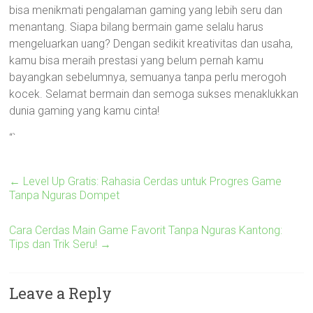
bisa menikmati pengalaman gaming yang lebih seru dan
menantang. Siapa bilang bermain game selalu harus
mengeluarkan uang? Dengan sedikit kreativitas dan usaha,
kamu bisa meraih prestasi yang belum pernah kamu
bayangkan sebelumnya, semuanya tanpa perlu merogoh
kocek. Selamat bermain dan semoga sukses menaklukkan
dunia gaming yang kamu cinta!
“`
←
Level Up Gratis: Rahasia Cerdas untuk Progres Game
Tanpa Nguras Dompet
Cara Cerdas Main Game Favorit Tanpa Nguras Kantong:
Tips dan Trik Seru!
→
Leave a Reply