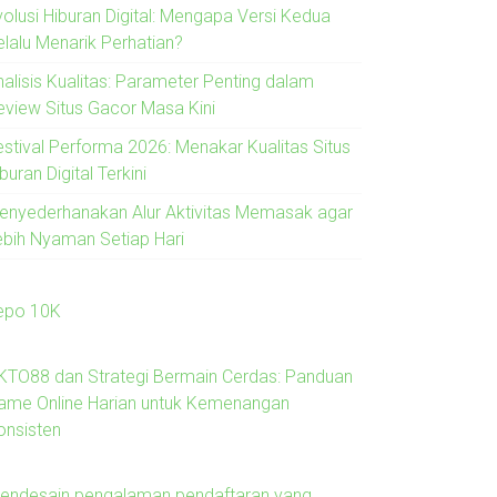
volusi Hiburan Digital: Mengapa Versi Kedua
elalu Menarik Perhatian?
nalisis Kualitas: Parameter Penting dalam
eview Situs Gacor Masa Kini
estival Performa 2026: Menakar Kualitas Situs
buran Digital Terkini
enyederhanakan Alur Aktivitas Memasak agar
ebih Nyaman Setiap Hari
epo 10K
KTO88 dan Strategi Bermain Cerdas: Panduan
ame Online Harian untuk Kemenangan
onsisten
endesain pengalaman pendaftaran yang