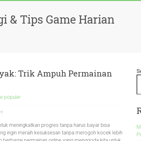
gi & Tips Game Harian
nyak: Trik Ampuh Permainan
S
e populer
nt
 untuk meningkatkan progres tanpa harus bayar bisa
Ma
ng ingin meraih kesuksesan tanpa merogoh kocek lebih
P
gan berbagai permainan online yang menggoda kita untuk