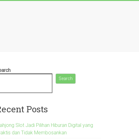
earch
Search
Recent Posts
hjong Slot Jadi Pilihan Hiburan Digital yang
raktis dan Tidak Membosankan