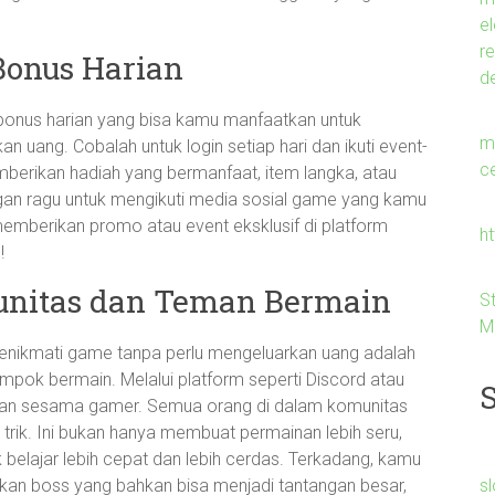
e
r
Bonus Harian
d
onus harian yang bisa kamu manfaatkan untuk
me
 uang. Cobalah untuk login setiap hari dan ikuti event-
c
emberikan hadiah yang bermanfaat, item langka, atau
ngan ragu untuk mengikuti media sosial game yang kamu
emberikan promo atau event eksklusif di platform
h
!
nitas dan Teman Bermain
S
M
enikmati game tanpa perlu mengeluarkan uang adalah
pok bermain. Melalui platform seperti Discord atau
gan sesama gamer. Semua orang di dalam komunitas
trik. Ini bukan hanya membuat permainan lebih seru,
belajar lebih cepat dan lebih cerdas. Terkadang, kamu
s
kan boss yang bahkan bisa menjadi tantangan besar,