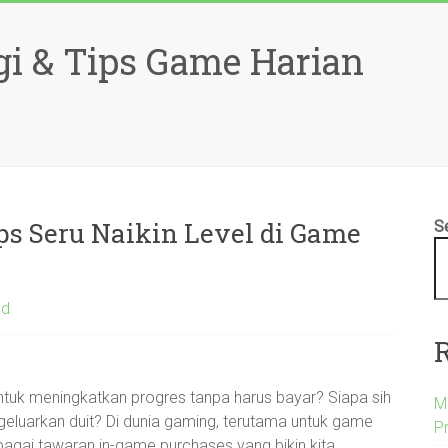
gi & Tips Game Harian
ps Seru Naikin Level di Game
S
ed
 untuk meningkatkan progres tanpa harus bayar? Siapa sih
Ma
geluarkan duit? Di dunia gaming, terutama untuk game
P
rbagai tawaran in-game purchases yang bikin kita