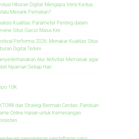
volusi Hiburan Digital: Mengapa Versi Kedua
elalu Menarik Perhatian?
nalisis Kualitas: Parameter Penting dalam
eview Situs Gacor Masa Kini
estival Performa 2026: Menakar Kualitas Situs
buran Digital Terkini
enyederhanakan Alur Aktivitas Memasak agar
ebih Nyaman Setiap Hari
epo 10K
KTO88 dan Strategi Bermain Cerdas: Panduan
ame Online Harian untuk Kemenangan
onsisten
endesain pengalaman pendaftaran yang