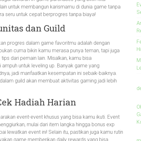
E
an lain untuk membangun karismamu di dunia game tanpa
S
ra seru untuk cepat berprogres tanpa biaya!
A
nitas dan Guild
R
F
atkan progres dalam game favoritmu adalah dengan
Hi
i bukan cuma bikin kamu merasa punya teman, tapi juga
ps dari pemain lain. Misalkan, kamu bisa
M
i ampuh untuk leveling up. Banyak game yang
L
nya, jadi manfaatkan kesempatan ini sebaik-baiknya.
dalam guild akan membuat aktivitas gaming jadi lebih
d
Cek Hadiah Harian
O
G
arakan event-event khusus yang bisa kamu ikuti. Event
K
nggiurkan, mulai dari item langka hingga bonus exp
 lewatkan event ini! Selain itu, pastikan juga kamu rutin
nyakan game memberikan daily rewards yang bisa
m