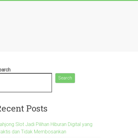
earch
Search
Recent Posts
hjong Slot Jadi Pilihan Hiburan Digital yang
raktis dan Tidak Membosankan