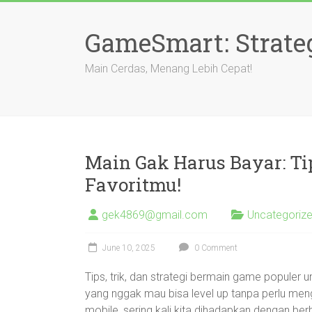
Skip
to
GameSmart: Strate
content
Main Cerdas, Menang Lebih Cepat!
Main Gak Harus Bayar: Ti
Favoritmu!
gek4869@gmail.com
Uncategoriz
June 10, 2025
0 Comment
Tips, trik, dan strategi bermain game populer
yang nggak mau bisa level up tanpa perlu men
mobile, sering kali kita dihadapkan dengan be