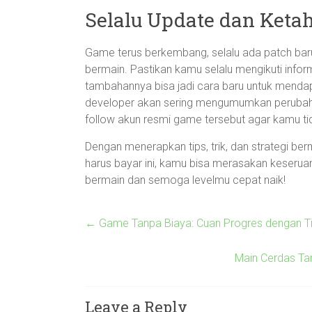
Selalu Update dan Keta
Game terus berkembang, selalu ada patch ba
bermain. Pastikan kamu selalu mengikuti inform
tambahannya bisa jadi cara baru untuk menda
developer akan sering mengumumkan perubahan
follow akun resmi game tersebut agar kamu ti
Dengan menerapkan tips, trik, dan strategi b
harus bayar ini, kamu bisa merasakan keseru
bermain dan semoga levelmu cepat naik!
←
Game Tanpa Biaya: Cuan Progres dengan Tip
Main Cerdas Ta
Leave a Reply