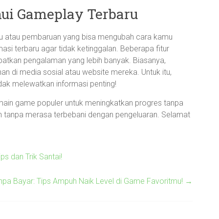
hui Gameplay Terbaru
ru atau pembaruan yang bisa mengubah cara kamu
asi terbaru agar tidak ketinggalan. Beberapa fitur
patkan pengalaman yang lebih banyak. Biasanya,
 di media sosial atau website mereka. Untuk itu,
dak melewatkan informasi penting!
ermain game populer untuk meningkatkan progres tanpa
an tanpa merasa terbebani dengan pengeluaran. Selamat
s dan Trik Santai!
npa Bayar: Tips Ampuh Naik Level di Game Favoritmu!
→