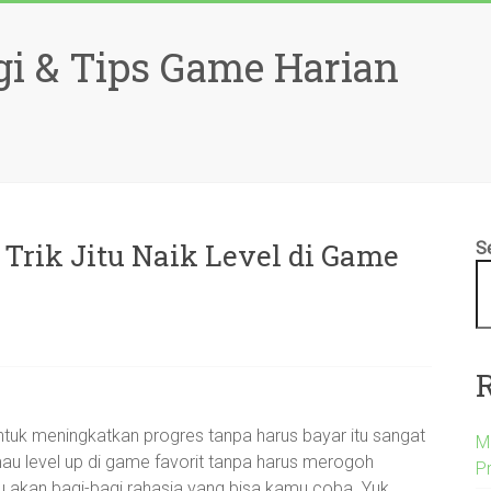
gi & Tips Game Harian
Trik Jitu Naik Level di Game
S
untuk meningkatkan progres tanpa harus bayar itu sangat
Ma
mau level up di game favorit tanpa harus merogoh
P
ku akan bagi-bagi rahasia yang bisa kamu coba. Yuk,