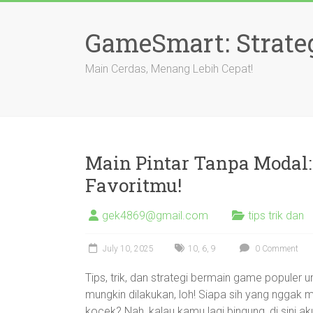
Skip
to
GameSmart: Strate
content
Main Cerdas, Menang Lebih Cepat!
Main Pintar Tanpa Modal: 
Favoritmu!
gek4869@gmail.com
tips trik dan
July 10, 2025
10
,
6
,
9
0 Comment
Tips, trik, dan strategi bermain game populer 
mungkin dilakukan, loh! Siapa sih yang nggak 
kocek? Nah, kalau kamu lagi bingung, di sini a