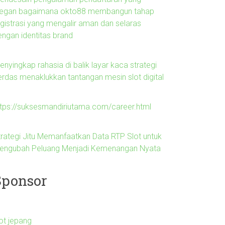
legan bagaimana okto88 membangun tahap
egistrasi yang mengalir aman dan selaras
engan identitas brand
nyingkap rahasia di balik layar kaca strategi
erdas menaklukkan tantangan mesin slot digital
ttps://suksesmandiriutama.com/career.html
trategi Jitu Memanfaatkan Data RTP Slot untuk
engubah Peluang Menjadi Kemenangan Nyata
Sponsor
lot jepang