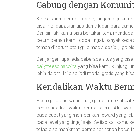
Gabung dengan Komunit
Ketika kamu bermain game, jangan ragu untuk
bisa mendapatkan tips dan trik dari para gam
Dari sinilah, kamu bisa bertukar item, menda
belum pernah kamu coba. Ingat, banyak kepala 
teman di forum atau grup media sosial juga bi
Dan jangan lupa, ada beberapa situs yang bisa
dailyfreespinscoins
yang bisa kamu kunjungi un
lebih dalam. Ini bisa jadi modal gratis yang b
Kendalikan Waktu Ber
Pasti ga jarang kamu lihat, game ini membuat
deh kendalikan waktu permainanmu. Atur waktu
pada quest yang memberikan reward yang lebih
pada level yang tinggi saja. Setiap kali kamu se
tetap bisa menikmati permainan tanpa harus t