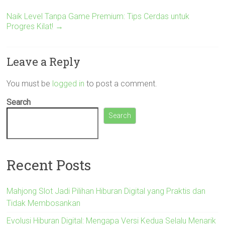
Naik Level Tanpa Game Premium: Tips Cerdas untuk
Progres Kilat!
→
Leave a Reply
You must be
logged in
to post a comment.
Search
Search
Recent Posts
Mahjong Slot Jadi Pilihan Hiburan Digital yang Praktis dan
Tidak Membosankan
Evolusi Hiburan Digital: Mengapa Versi Kedua Selalu Menarik