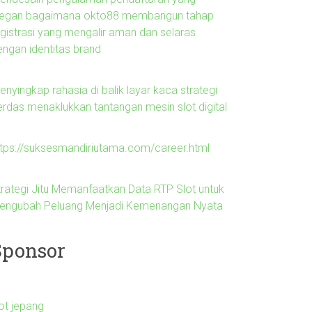
legan bagaimana okto88 membangun tahap
egistrasi yang mengalir aman dan selaras
engan identitas brand
nyingkap rahasia di balik layar kaca strategi
erdas menaklukkan tantangan mesin slot digital
ttps://suksesmandiriutama.com/career.html
trategi Jitu Memanfaatkan Data RTP Slot untuk
engubah Peluang Menjadi Kemenangan Nyata
Sponsor
lot jepang