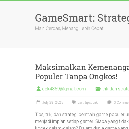
Skip
to
GameSmart: Strate
content
Main Cerdas, Menang Lebih Cepat!
Maksimalkan Kemenangan
Populer Tanpa Ongkos!
gek4869@gmail.com
trik dan strat
July 28, 2025
dan
,
tips
,
trik
0 Comme
Tips, trik, dan strategi bermain game popule
menjadi impian setiap gamer. Siapa yang tidak
kocek dalam-dalam? Dalam dunia game yang s