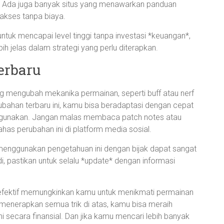
 Ada juga banyak situs yang menawarkan panduan
akses tanpa biaya.
ntuk mencapai level tinggi tanpa investasi *keuangan*,
 jelas dalam strategi yang perlu diterapkan.
erbaru
 mengubah mekanika permainan, seperti buff atau nerf
ubahan terbaru ini, kamu bisa beradaptasi dengan cepat
igunakan. Jangan malas membaca patch notes atau
as perubahan ini di platform media sosial.
enggunakan pengetahuan ini dengan bijak dapat sangat
 pastikan untuk selalu *update* dengan informasi
fektif memungkinkan kamu untuk menikmati permainan
menerapkan semua trik di atas, kamu bisa meraih
i secara finansial. Dan jika kamu mencari lebih banyak