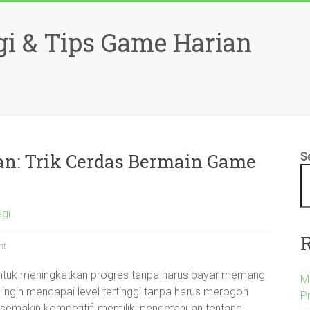
gi & Tips Game Harian
: Trik Cerdas Bermain Game
S
egi
nt
r untuk meningkatkan progres tanpa harus bayar memang
Ma
 ingin mencapai level tertinggi tanpa harus merogoh
P
emakin kompetitif, memiliki pengetahuan tentang