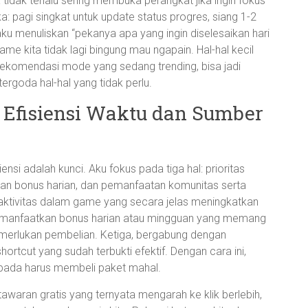
tidak terlalu sering membuka perangkat jika ingin fokus
: pagi singkat untuk update status progres, siang 1-2
aku menuliskan “pekanya apa yang ingin diselesaikan hari
ame kita tidak lagi bingung mau ngapain. Hal-hal kecil
u rekomendasi mode yang sedang trending, bisa jadi
tergoda hal-hal yang tidak perlu.
: Efisiensi Waktu dan Sumber
iensi adalah kunci. Aku fokus pada tiga hal: prioritas
an bonus harian, dan pemanfaatan komunitas serta
 aktivitas dalam game yang secara jelas meningkatkan
ua, manfaatkan bonus harian atau mingguan yang memang
erlukan pembelian. Ketiga, bergabung dengan
rtcut yang sudah terbukti efektif. Dengan cara ini,
ripada harus membeli paket mahal.
tawaran gratis yang ternyata mengarah ke klik berlebih,