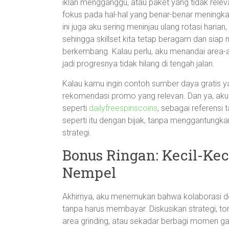
iklan mengganggu, atau paket yang tidak relev
fokus pada hal-hal yang benar-benar mening
ini juga aku sering meninjau ulang rotasi haria
sehingga skillset kita tetap beragam dan siap
berkembang. Kalau perlu, aku menandai area-are
jadi progresnya tidak hilang di tengah jalan.
Kalau kamu ingin contoh sumber daya gratis y
rekomendasi promo yang relevan. Dan ya, aku j
seperti
dailyfreespinscoins
, sebagai referensi
seperti itu dengan bijak, tanpa menggantungka
strategi.
Bonus Ringan: Kecil-Kec
Nempel
Akhirnya, aku menemukan bahwa kolaborasi 
tanpa harus membayar. Diskusikan strategi, ton
area grinding, atau sekadar berbagi momen gag