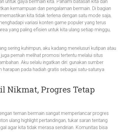
an untuk gaya bermain kita. Pahami batasan kita dan
katkan kemampuan dan pengalaman bermain. Di bagian
n, memastikan kita tidak terlena dengan satu mode saja,
 menghadapi variasi konten game populer yang terus
a yang paling efisien untuk kita ulang setiap minggu,
ang sering kuhimpun, aku kadang menelusuri kutipan atau
uga pernah melihat promosi tertentu melalui situs
 tambahan. Aku selalu ingatkan diri: gunakan sumber
n harapan pada hadiah gratis sebagai satu-satunya
il Nikmat, Progres Tetap
dengan teman bermain sangat memperlancar progres
ton ulang highlight pertandingan, tukar saran tentang
al agar kita tidak merasa sendirian. Komunitas bisa