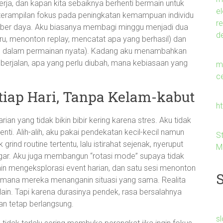
rja, dan kapan kita sebaiknya berhenti bermain untuk
e
terampilan fokus pada peningkatan kemampuan individu
r
mber daya. Aku biasanya membagi minggu menjadi dua
d
ru, menonton replay, mencatat apa yang berhasil) dan
itu dalam permainan nyata). Kadang aku menambahkan
g berjalan, apa yang perlu diubah, mana kebiasaan yang
me
c
etiap Hari, Tanpa Kelam-kabut
h
arian yang tidak bikin bibir kering karena stres. Aku tidak
ti. Alih-alih, aku pakai pendekatan kecil-kecil namun
S
grind routine tertentu, lalu istirahat sejenak, nyeruput
M
 segar. Aku juga membangun “rotasi mode” supaya tidak
lain mengeksplorasi event harian, dan satu sesi menonton
imana mereka menanganin situasi yang sama. Realita
ain. Tapi karena durasinya pendek, rasa bersalahnya
an tetap berlangsung.
s