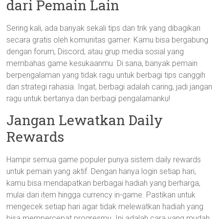
dari Pemain Lain
Sering kali, ada banyak sekali tips dan trik yang dibagikan
secara gratis oleh komunitas gamer. Kamu bisa bergabung
dengan forum, Discord, atau grup media sosial yang
membahas game kesukaanmu. Di sana, banyak pemain
berpengalaman yang tidak ragu untuk berbagi tips canggih
dan strategi rahasia. Ingat, berbagi adalah caring, jadi jangan
ragu untuk bertanya dan berbagi pengalamanku!
Jangan Lewatkan Daily
Rewards
Hampir semua game populer punya sistem daily rewards
untuk pemain yang aktif. Dengan hanya login setiap hari,
kamu bisa mendapatkan berbagai hadiah yang berharga,
mulai dari item hingga currency in-game. Pastikan untuk
mengecek setiap hari agar tidak melewatkan hadiah yang
bisa mempercepat progresmu. Ini adalah cara yang mudah