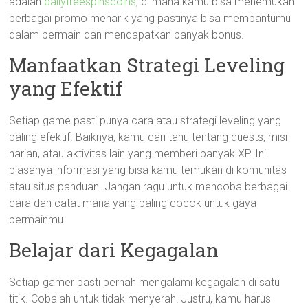
adalah
dailyfreespinscoins
, di mana kamu bisa menemukan
berbagai promo menarik yang pastinya bisa membantumu
dalam bermain dan mendapatkan banyak bonus.
Manfaatkan Strategi Leveling
yang Efektif
Setiap game pasti punya cara atau strategi leveling yang
paling efektif. Baiknya, kamu cari tahu tentang quests, misi
harian, atau aktivitas lain yang memberi banyak XP. Ini
biasanya informasi yang bisa kamu temukan di komunitas
atau situs panduan. Jangan ragu untuk mencoba berbagai
cara dan catat mana yang paling cocok untuk gaya
bermainmu.
Belajar dari Kegagalan
Setiap gamer pasti pernah mengalami kegagalan di satu
titik. Cobalah untuk tidak menyerah! Justru, kamu harus