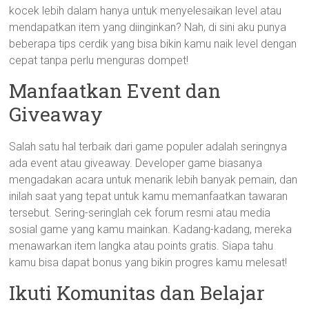
kocek lebih dalam hanya untuk menyelesaikan level atau
mendapatkan item yang diinginkan? Nah, di sini aku punya
beberapa tips cerdik yang bisa bikin kamu naik level dengan
cepat tanpa perlu menguras dompet!
Manfaatkan Event dan
Giveaway
Salah satu hal terbaik dari game populer adalah seringnya
ada event atau giveaway. Developer game biasanya
mengadakan acara untuk menarik lebih banyak pemain, dan
inilah saat yang tepat untuk kamu memanfaatkan tawaran
tersebut. Sering-seringlah cek forum resmi atau media
sosial game yang kamu mainkan. Kadang-kadang, mereka
menawarkan item langka atau points gratis. Siapa tahu
kamu bisa dapat bonus yang bikin progres kamu melesat!
Ikuti Komunitas dan Belajar