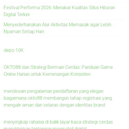
Festival Performa 2026: Menakar Kualitas Situs Hiburan
Digital Terkini
Menyederhanakan Alur Aktivitas Memasak agar Lebih
Nyaman Setiap Hari
depo 10K
OKTO88 dan Strategi Bermain Cerdas: Panduan Game
Online Harian untuk Kemenangan Konsisten
mendesain pengalaman pendaftaran yang elegan
bagaimana okto88 membangun tahap registrasi yang
mengalir aman dan selaras dengan identitas brand
menyingkap rahasia di balik layar kaca strategi cerdas
menaklukkan tantangan mesin slot digital