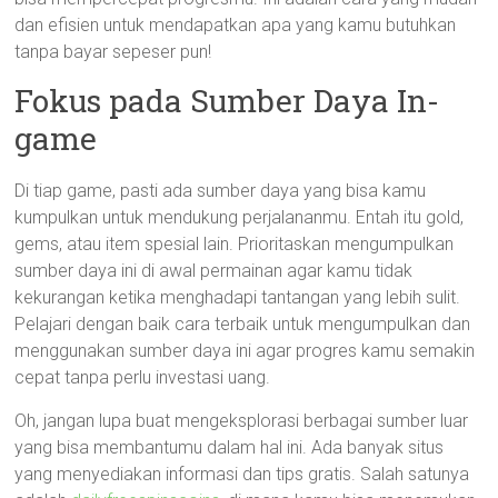
dan efisien untuk mendapatkan apa yang kamu butuhkan
tanpa bayar sepeser pun!
Fokus pada Sumber Daya In-
game
Di tiap game, pasti ada sumber daya yang bisa kamu
kumpulkan untuk mendukung perjalananmu. Entah itu gold,
gems, atau item spesial lain. Prioritaskan mengumpulkan
sumber daya ini di awal permainan agar kamu tidak
kekurangan ketika menghadapi tantangan yang lebih sulit.
Pelajari dengan baik cara terbaik untuk mengumpulkan dan
menggunakan sumber daya ini agar progres kamu semakin
cepat tanpa perlu investasi uang.
Oh, jangan lupa buat mengeksplorasi berbagai sumber luar
yang bisa membantumu dalam hal ini. Ada banyak situs
yang menyediakan informasi dan tips gratis. Salah satunya