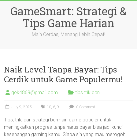
Skip
GameSmart: Strategi &
to
content
Tips Game Harian
Main Cerdas, Menang Lebih Cepat!
Naik Level Tanpa Bayar: Tips
Cerdik untuk Game Populermu!
gek4869@gmail.com
tips trik dan
July 9, 2025
10
,
6
,
9
0 Comment
Tips, trik, dan strategi bermain game populer untuk
meningkatkan progres tanpa harus bayar bisa jadi kunci
kesenangan gaming kamu. Siapa sih yang mau merogoh