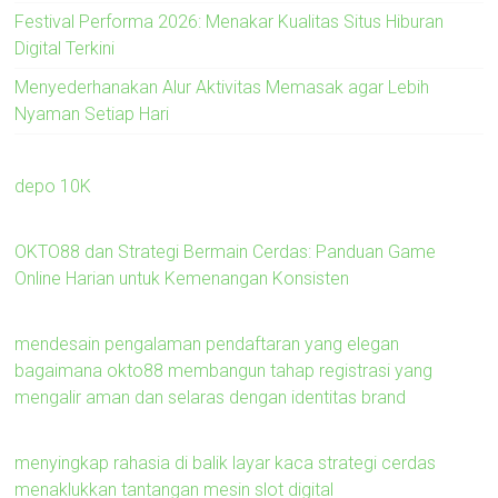
Festival Performa 2026: Menakar Kualitas Situs Hiburan
Digital Terkini
Menyederhanakan Alur Aktivitas Memasak agar Lebih
Nyaman Setiap Hari
depo 10K
OKTO88 dan Strategi Bermain Cerdas: Panduan Game
Online Harian untuk Kemenangan Konsisten
mendesain pengalaman pendaftaran yang elegan
bagaimana okto88 membangun tahap registrasi yang
mengalir aman dan selaras dengan identitas brand
menyingkap rahasia di balik layar kaca strategi cerdas
menaklukkan tantangan mesin slot digital