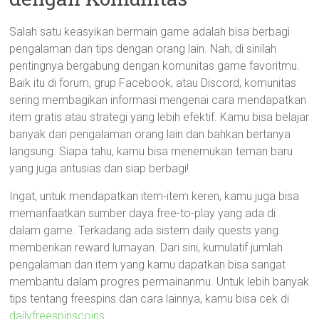
Salah satu keasyikan bermain game adalah bisa berbagi
pengalaman dan tips dengan orang lain. Nah, di sinilah
pentingnya bergabung dengan komunitas game favoritmu.
Baik itu di forum, grup Facebook, atau Discord, komunitas
sering membagikan informasi mengenai cara mendapatkan
item gratis atau strategi yang lebih efektif. Kamu bisa belajar
banyak dari pengalaman orang lain dan bahkan bertanya
langsung. Siapa tahu, kamu bisa menemukan teman baru
yang juga antusias dan siap berbagi!
Ingat, untuk mendapatkan item-item keren, kamu juga bisa
memanfaatkan sumber daya free-to-play yang ada di
dalam game. Terkadang ada sistem daily quests yang
memberikan reward lumayan. Dari sini, kumulatif jumlah
pengalaman dan item yang kamu dapatkan bisa sangat
membantu dalam progres permainanmu. Untuk lebih banyak
tips tentang freespins dan cara lainnya, kamu bisa cek di
dailyfreespinscoins
.