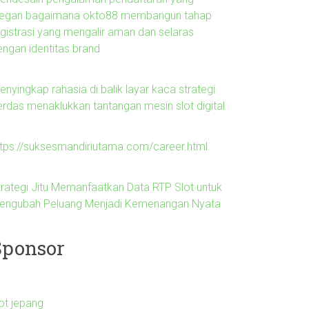
legan bagaimana okto88 membangun tahap
egistrasi yang mengalir aman dan selaras
engan identitas brand
nyingkap rahasia di balik layar kaca strategi
erdas menaklukkan tantangan mesin slot digital
ttps://suksesmandiriutama.com/career.html
trategi Jitu Memanfaatkan Data RTP Slot untuk
engubah Peluang Menjadi Kemenangan Nyata
Sponsor
lot jepang