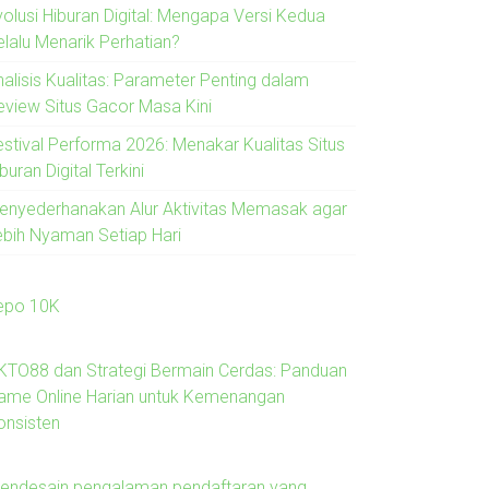
volusi Hiburan Digital: Mengapa Versi Kedua
elalu Menarik Perhatian?
nalisis Kualitas: Parameter Penting dalam
eview Situs Gacor Masa Kini
estival Performa 2026: Menakar Kualitas Situs
buran Digital Terkini
enyederhanakan Alur Aktivitas Memasak agar
ebih Nyaman Setiap Hari
epo 10K
KTO88 dan Strategi Bermain Cerdas: Panduan
ame Online Harian untuk Kemenangan
onsisten
endesain pengalaman pendaftaran yang