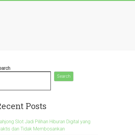
earch
Search
Recent Posts
hjong Slot Jadi Pilihan Hiburan Digital yang
raktis dan Tidak Membosankan