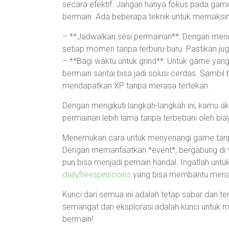
secara efektif. Jangan hanya fokus pada game
bermain. Ada beberapa teknik untuk memaksima
– **Jadwalkan sesi permainan**: Dengan men
setiap momen tanpa terburu-buru. Pastikan juga
– **Bagi waktu untuk grind**: Untuk game ya
bermain santai bisa jadi solusi cerdas. Sambi
mendapatkan XP tanpa merasa tertekan.
Dengan mengikuti langkah-langkah ini, kamu ak
permainan lebih lama tanpa terbebani oleh bia
Menemukan cara untuk menyenangi game tanpa
Dengan memanfaatkan *event*, bergabung di *
pun bisa menjadi pemain handal. Ingatlah untu
dailyfreespinscoins
yang bisa membantu menam
Kunci dari semua ini adalah tetap sabar dan t
semangat dan eksplorasi adalah kunci untuk 
bermain!