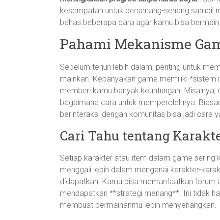
kesempatan untuk bersenang-senang sambil merai
bahas beberapa cara agar kamu bisa bermain 
Pahami Mekanisme Ga
Sebelum terjun lebih dalam, penting untuk 
mainkan. Kebanyakan game memiliki *sistem r
memberi kamu banyak keuntungan. Misalnya, c
bagaimana cara untuk memperolehnya. Biasan
berinteraksi dengan komunitas bisa jadi cara ya
Cari Tahu tentang Karakt
Setiap karakter atau item dalam game sering ka
menggali lebih dalam mengenai karakter-karakt
didapatkan. Kamu bisa memanfaatkan forum at
mendapatkan **strategi menang**. Ini tidak ha
membuat permainanmu lebih menyenangkan.