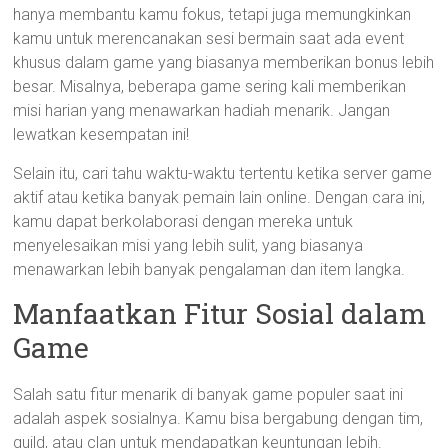
hanya membantu kamu fokus, tetapi juga memungkinkan
kamu untuk merencanakan sesi bermain saat ada event
khusus dalam game yang biasanya memberikan bonus lebih
besar. Misalnya, beberapa game sering kali memberikan
misi harian yang menawarkan hadiah menarik. Jangan
lewatkan kesempatan ini!
Selain itu, cari tahu waktu-waktu tertentu ketika server game
aktif atau ketika banyak pemain lain online. Dengan cara ini,
kamu dapat berkolaborasi dengan mereka untuk
menyelesaikan misi yang lebih sulit, yang biasanya
menawarkan lebih banyak pengalaman dan item langka.
Manfaatkan Fitur Sosial dalam
Game
Salah satu fitur menarik di banyak game populer saat ini
adalah aspek sosialnya. Kamu bisa bergabung dengan tim,
guild, atau clan untuk mendapatkan keuntungan lebih.