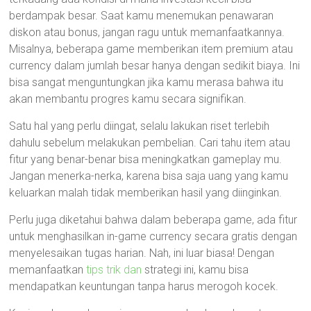
berdampak besar. Saat kamu menemukan penawaran
diskon atau bonus, jangan ragu untuk memanfaatkannya.
Misalnya, beberapa game memberikan item premium atau
currency dalam jumlah besar hanya dengan sedikit biaya. Ini
bisa sangat menguntungkan jika kamu merasa bahwa itu
akan membantu progres kamu secara signifikan.
Satu hal yang perlu diingat, selalu lakukan riset terlebih
dahulu sebelum melakukan pembelian. Cari tahu item atau
fitur yang benar-benar bisa meningkatkan gameplay mu.
Jangan menerka-nerka, karena bisa saja uang yang kamu
keluarkan malah tidak memberikan hasil yang diinginkan.
Perlu juga diketahui bahwa dalam beberapa game, ada fitur
untuk menghasilkan in-game currency secara gratis dengan
menyelesaikan tugas harian. Nah, ini luar biasa! Dengan
memanfaatkan
tips trik dan
strategi ini, kamu bisa
mendapatkan keuntungan tanpa harus merogoh kocek.