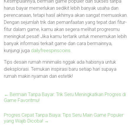
Kesimpulannya, bermain game populer dan sukses tanpa
harus bayar memerlukan sedikit lebih banyak usaha dan
perencanaan, tetapi hasil akhirnya akan sangat memuaskan.
Dengan sejumlah trik dan pemanfaatan yang tepat dari fitur-
fitur dalam game, kamu akan segera melihat progresmu
meningkat pesat! Jika kamu tertarik untuk menemukan lebih
banyak informasi terkait game dan cara bermainnya,
kunjungi juga
dailyfreespinscoins
.
Tips desain rumah minimalis nggak ada habisnya untuk
dieksplorasi. Temukan inspirasi baru setiap hari supaya
rumah makin nyaman dan estetik!
←
Bermain Tanpa Bayar: Trik Seru Meningkatkan Progres di
Game Favoritmu!
Progres Cepat Tanpa Biaya: Tips Seru Main Game Populer
yang Wajib Dicoba!
→