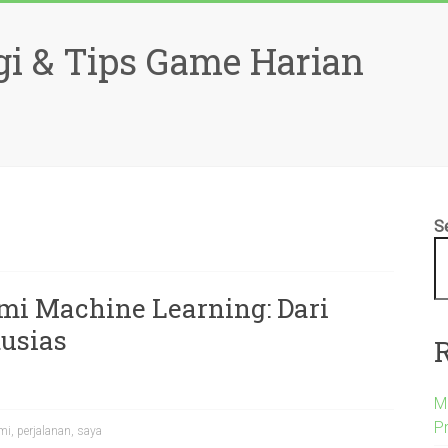
gi & Tips Game Harian
S
i Machine Learning: Dari
usias
Ma
P
mi
,
perjalanan
,
saya