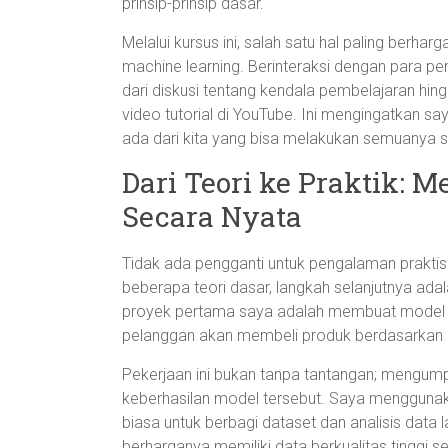
prinsip-prinsip dasar.
Melalui kursus ini, salah satu hal paling berha
machine learning. Berinteraksi dengan para 
dari diskusi tentang kendala pembelajaran hi
video tutorial di YouTube. Ini mengingatkan sa
ada dari kita yang bisa melakukan semuanya se
Dari Teori ke Praktik:
Secara Nyata
Tidak ada pengganti untuk pengalaman praktis
beberapa teori dasar, langkah selanjutnya ad
proyek pertama saya adalah membuat model k
pelanggan akan membeli produk berdasarkan
Pekerjaan ini bukan tanpa tantangan; mengump
keberhasilan model tersebut. Saya menggun
biasa untuk berbagi dataset dan analisis data
berharganya memiliki data berkualitas tingg