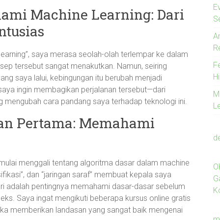
E
ami Machine Learning: Dari
S
ntusias
A
R
learning”, saya merasa seolah-olah terlempar ke dalam
F
sep tersebut sangat menakutkan. Namun, seiring
Hi
g saya lalui, kebingungan itu berubah menjadi
 saya ingin membagikan perjalanan tersebut—dari
M
 mengubah cara pandang saya terhadap teknologi ini.
L
an Pertama: Memahami
d
 mulai menggali tentang algoritma dasar dalam machine
O
lasifikasi”, dan “jaringan saraf” membuat kepala saya
G
jari adalah pentingnya memahami dasar-dasar sebelum
K
s. Saya ingat mengikuti beberapa kursus online gratis
reka memberikan landasan yang sangat baik mengenai
m