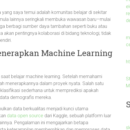
e
rga yang saya temui adalah komunitas belajar di sekitar
r
pemula lainnya seringkali membuka wawasan baru—mulai
d
ngga berbagi sumber daya tambahan seperti buku atau
ya akan pentingnya kolaborasi di bidang teknologi; tidak
me
ndiri.
c
 Menerapkan Machine Learning
h
 saat belajar machine learning. Setelah memahami
S
alah menerapkannya dalam proyek nyata. Salah satu
M
lasifikasi sederhana untuk memprediksi apakah
 data demografis mereka.
ulkan data berkualitas menjadi kunci utama
akan
data open source
dari Kaggle, sebuah platform luar
 lainnya. Pengalaman ini mengajarkan betapa
s
i serta keterampilan membersihkan dan memproses data