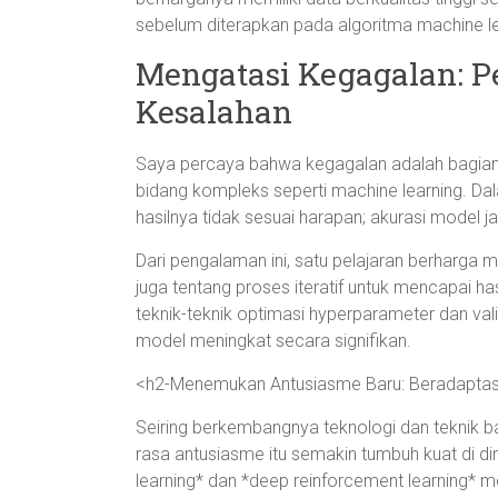
sebelum diterapkan pada algoritma machine le
Mengatasi Kegagalan: P
Kesalahan
Saya percaya bahwa kegagalan adalah bagian
bidang kompleks seperti machine learning. Da
hasilnya tidak sesuai harapan; akurasi model j
Dari pengalaman ini, satu pelajaran berharga m
juga tentang proses iteratif untuk mencapai hasil
teknik-teknik optimasi hyperparameter dan vali
model meningkat secara signifikan.
<h2-Menemukan Antusiasme Baru: Beradaptasi 
Seiring berkembangnya teknologi dan teknik ba
rasa antusiasme itu semakin tumbuh kuat di diri 
learning* dan *deep reinforcement learning*