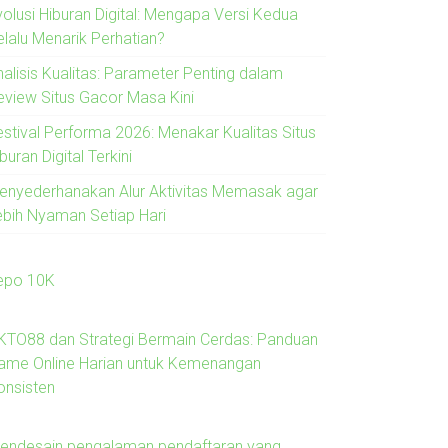
volusi Hiburan Digital: Mengapa Versi Kedua
elalu Menarik Perhatian?
nalisis Kualitas: Parameter Penting dalam
eview Situs Gacor Masa Kini
estival Performa 2026: Menakar Kualitas Situs
buran Digital Terkini
enyederhanakan Alur Aktivitas Memasak agar
ebih Nyaman Setiap Hari
epo 10K
KTO88 dan Strategi Bermain Cerdas: Panduan
ame Online Harian untuk Kemenangan
onsisten
endesain pengalaman pendaftaran yang