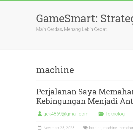
Skip
to
GameSmart: Strate
content
Main Cerdas, Menang Lebih Cepat!
machine
Perjalanan Saya Memaham
Kebingungan Menjadi Ant
gek4869@gmail.com
Teknologi
November 25, 2025
learning
,
machine
,
memaha