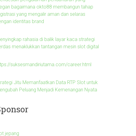
legan bagaimana okto88 membangun tahap
egistrasi yang mengalir aman dan selaras
engan identitas brand
nyingkap rahasia di balik layar kaca strategi
erdas menaklukkan tantangan mesin slot digital
ttps://suksesmandiriutama.com/career.html
trategi Jitu Memanfaatkan Data RTP Slot untuk
engubah Peluang Menjadi Kemenangan Nyata
Sponsor
lot jepang