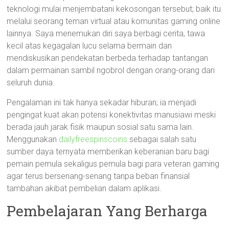
teknologi mulai menjembatani kekosongan tersebut; baik itu
melalui seorang teman virtual atau komunitas gaming online
lainnya. Saya menemukan diri saya berbagi cerita, tawa
kecil atas kegagalan lucu selama bermain dan
mendiskusikan pendekatan berbeda terhadap tantangan
dalam permainan sambil ngobrol dengan orang-orang dari
seluruh dunia.
Pengalaman ini tak hanya sekadar hiburan; ia menjadi
pengingat kuat akan potensi konektivitas manusiawi meski
berada jauh jarak fisik maupun sosial satu sama lain.
Menggunakan
dailyfreespinscoins
sebagai salah satu
sumber daya ternyata memberikan keberanian baru bagi
pemain pemula sekaligus pemula bagi para veteran gaming
agar terus bersenang-senang tanpa beban finansial
tambahan akibat pembelian dalam aplikasi.
Pembelajaran Yang Berharga