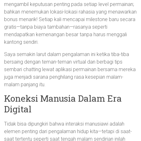
mengambil keputusan penting pada setiap level permainan;
bahkan menemukan lokasi-lokasi rahasia yang menawarkan
bonus menarik! Setiap kali mencapai milestone baru secara
gratis—tanpa biaya tambahan—rasanya seperti
mendapatkan kemenangan besar tanpa harus menggali
kantong sendiri.
Saya semakin larut dalam pengalaman ini ketika tiba-tiba
bersaing dengan teman-teman virtual dan berbagi tips
sembari chatting lewat aplikasi permainan bersama mereka
juga menjadi sarana penghilang rasa kesepian malam-
malam panjang itu.
Koneksi Manusia Dalam Era
Digital
Tidak bisa dipungkiri bahwa interaksi manusiawi adalah
elemen penting dari pengalaman hidup kita—tetapi di saat-
saat tertentu seperti saat tengah malam sendirian inilah