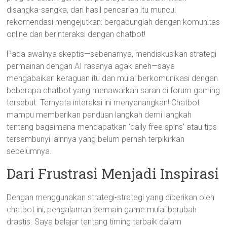
disangka-sangka, dari hasil pencarian itu muncul
rekomendasi mengejutkan: bergabunglah dengan komunitas
online dan berinteraksi dengan chatbot!
Pada awalnya skeptis—sebenarnya, mendiskusikan strategi
permainan dengan AI rasanya agak aneh—saya
mengabaikan keraguan itu dan mulai berkomunikasi dengan
beberapa chatbot yang menawarkan saran di forum gaming
tersebut. Ternyata interaksi ini menyenangkan! Chatbot
mampu memberikan panduan langkah demi langkah
tentang bagaimana mendapatkan ‘daily free spins’ atau tips
tersembunyi lainnya yang belum pernah terpikirkan
sebelumnya.
Dari Frustrasi Menjadi Inspirasi
Dengan menggunakan strategi-strategi yang diberikan oleh
chatbot ini, pengalaman bermain game mulai berubah
drastis. Saya belajar tentang timing terbaik dalam