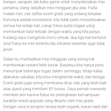
bangun, sarapan, lalu buka game untuk menyelesaikan misi
pertama; siang, lanjutkan misi mingguan jika ada. Pada
malam hari, cek daftar event gratis yang sedang berjalan.
Kuncinya adalah konsistensi: kita tidak perlu menyelesaikan
semua hal setiap hari, cukup fokus pada bagian yang
memberikan hasil terbaik dengan waktu yang kita punya.
Kadang saya mengelola micro-streak: dua tiga hari berturut-
turut fokus ke misi tertentu lalu istirahat sebentar agar tidak
jenuh.
Selain itu, manfaatkan misi mingguan yang sering kali
memberikan reward lebih besar. Biasanya kita hanya perlu
menumpuk beberapa tugas dalam seminggu, tetapi kalau
dilakukan sekalian, kita bisa menghemat waktu dan tenaga.
Event gratis juga sering membawa drop rate yang lebih baik
atau quest yang memberi XP bonus. Saya pernah menunda
membeli skin karena fokus ke peningkatan kemampuan
karakter lewat upgrade yang dibantu oleh misi gratis.
Dengan cara ini progres terasa lebih organik, bukan hasil dari