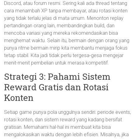
Discord, atau forum resmi. Sering kali ada thread tentang
cara menambah XP tanpa membayar, atau rotasi konten
yang tidak terlalu jelas di mata umum. Menonton replay
pertandingan orang lain, membandingkan build, dan
mencoba variasi yang mereka rekomendasikan bisa
menghemat waktu. Selain itu, bermain dengan orang yang
punya ritme bermain mirip kita membantu menjaga fokus
tetap stabil. Kita jadi tidak perlu tergesa-gesa mengejar
menit-menit pembelian untuk merasa kompetitif.
Strategi 3: Pahami Sistem
Reward Gratis dan Rotasi
Konten
Setiap game punya pola unggulnya sendiri: periode events,
rotasi konten, dan sistem reward yang kadang bersifat
gratisan. Memahami hal-hal ini membuat kita bisa
mengalokasikan waktu dengan lebih efisien. Misalnya, jika