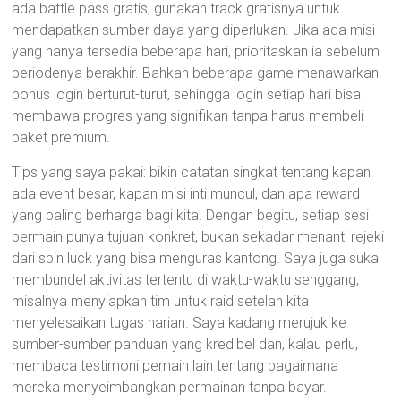
ada battle pass gratis, gunakan track gratisnya untuk
mendapatkan sumber daya yang diperlukan. Jika ada misi
yang hanya tersedia beberapa hari, prioritaskan ia sebelum
periodenya berakhir. Bahkan beberapa game menawarkan
bonus login berturut-turut, sehingga login setiap hari bisa
membawa progres yang signifikan tanpa harus membeli
paket premium.
Tips yang saya pakai: bikin catatan singkat tentang kapan
ada event besar, kapan misi inti muncul, dan apa reward
yang paling berharga bagi kita. Dengan begitu, setiap sesi
bermain punya tujuan konkret, bukan sekadar menanti rejeki
dari spin luck yang bisa menguras kantong. Saya juga suka
membundel aktivitas tertentu di waktu-waktu senggang,
misalnya menyiapkan tim untuk raid setelah kita
menyelesaikan tugas harian. Saya kadang merujuk ke
sumber-sumber panduan yang kredibel dan, kalau perlu,
membaca testimoni pemain lain tentang bagaimana
mereka menyeimbangkan permainan tanpa bayar.