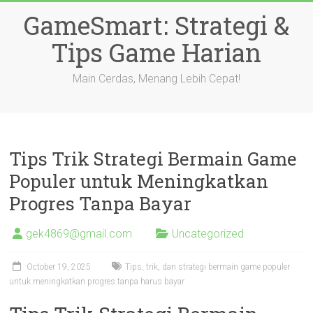
Skip
GameSmart: Strategi &
to
content
Tips Game Harian
Main Cerdas, Menang Lebih Cepat!
Tips Trik Strategi Bermain Game
Populer untuk Meningkatkan
Progres Tanpa Bayar
gek4869@gmail.com
Uncategorized
October 19, 2025
Tips, trik, dan strategi bermain game populer
untuk meningkatkan progres tanpa harus bayar