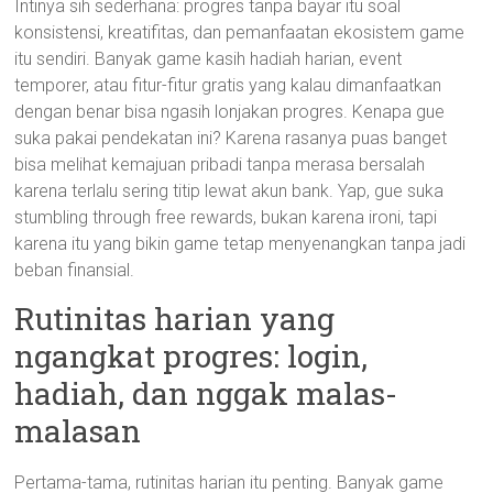
Intinya sih sederhana: progres tanpa bayar itu soal
konsistensi, kreatifitas, dan pemanfaatan ekosistem game
itu sendiri. Banyak game kasih hadiah harian, event
temporer, atau fitur-fitur gratis yang kalau dimanfaatkan
dengan benar bisa ngasih lonjakan progres. Kenapa gue
suka pakai pendekatan ini? Karena rasanya puas banget
bisa melihat kemajuan pribadi tanpa merasa bersalah
karena terlalu sering titip lewat akun bank. Yap, gue suka
stumbling through free rewards, bukan karena ironi, tapi
karena itu yang bikin game tetap menyenangkan tanpa jadi
beban finansial.
Rutinitas harian yang
ngangkat progres: login,
hadiah, dan nggak malas-
malasan
Pertama-tama, rutinitas harian itu penting. Banyak game