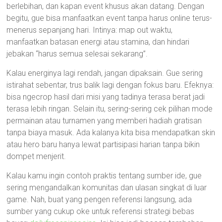
berlebihan, dan kapan event khusus akan datang. Dengan
begitu, gue bisa manfaatkan event tanpa harus online terus-
menerus sepanjang hari. Intinya: map out waktu,
manfaatkan batasan energi atau stamina, dan hindari
jebakan “harus semua selesai sekarang”.
Kalau energinya lagi rendah, jangan dipaksain. Gue sering
istirahat sebentar, trus balik lagi dengan fokus baru. Efeknya:
bisa ngecrop hasil dari misi yang tadinya terasa berat jadi
terasa lebih ringan. Selain itu, sering-sering cek pilihan mode
permainan atau turnamen yang memberi hadiah gratisan
tanpa biaya masuk. Ada kalanya kita bisa mendapatkan skin
atau hero baru hanya lewat partisipasi harian tanpa bikin
dompet menjerit.
Kalau kamu ingin contoh praktis tentang sumber ide, gue
sering mengandalkan komunitas dan ulasan singkat di luar
game. Nah, buat yang pengen referensi langsung, ada
sumber yang cukup oke untuk referensi strategi bebas