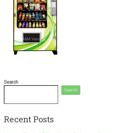
Search
Search
Recent Posts