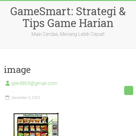
Skip
GameSmart: Strategi &
to
content
Tips Game Harian
Main Cerdas, Menang Lebih Cepat!
image
gek4869@gmail.com
December 3, 2025