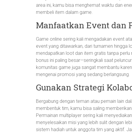
area ini, kamu bisa menghemat waktu dan ene
membeli item dalam game.
Manfaatkan Event dan 
Game online sering kali mengadakan event at
event yang ditawarkan, dari turnamen hingga log
mendapatkan loot dan item gratis tanpa perlu
bonus ini paling besar—seringkali saat pelunc
komunitas game juga sangat membantu karena 
mengenai promosi yang sedang berlangsung.
Gunakan Strategi Kolab
Bergabung dengan teman atau pemain lain da
membentuk tim, kamu bisa saling memberikan
Permainan multiplayer sering kali menyediaka
menyelesaikan misi yang lebih sulit dengan l
sistem hadiah untuk anggota tim yang aktif. J