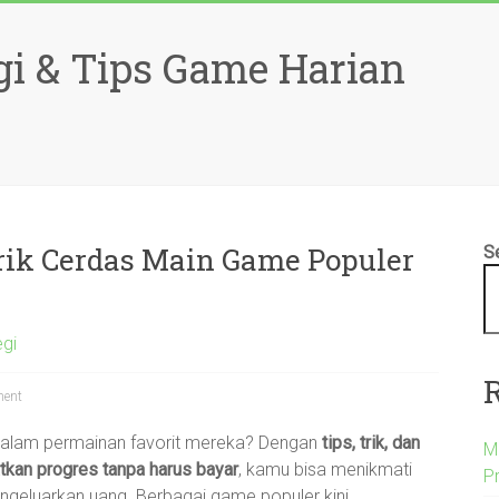
gi & Tips Game Harian
ik Cerdas Main Game Populer
S
egi
ent
n dalam permainan favorit mereka? Dengan
tips, trik, dan
Ma
tkan progres tanpa harus bayar
, kamu bisa menikmati
P
ngeluarkan uang. Berbagai game populer kini