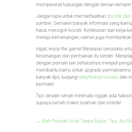
mempererat hubungan dengan teman-temanm
Jangan lupa untuk memanfaatkan
tips trik dan
sumber. Semakin banyak informasi yang kamu 
harus merogoh kocek. Ketekunan dan kerja 
menuju kemenangan, namun juga memberikan k
Ingat, enjoy the game! Meskipun berusaha un
kesenangan dari permainan itu sendiri. Menjel
dengan pemain lain seharusnya menjadi peng
membantu kamu untuk upgrade permainanmu den
banyak tips, kunjungi
dailyfreespinscoins
dan ni
bermain!
Tips desain rumah minimalis nggak ada habisnya
supaya rumah makin nyaman dan estetik!
←
Raih Puncak Level Tanpa Bayar: Tips Jitu M