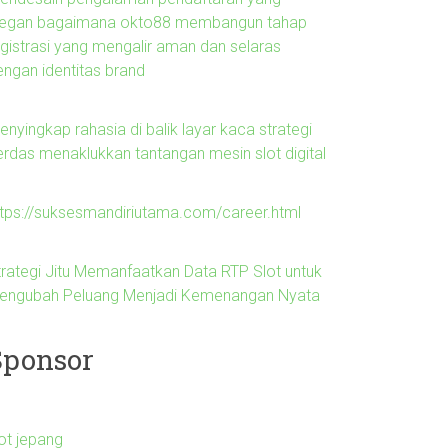
legan bagaimana okto88 membangun tahap
egistrasi yang mengalir aman dan selaras
engan identitas brand
nyingkap rahasia di balik layar kaca strategi
erdas menaklukkan tantangan mesin slot digital
ttps://suksesmandiriutama.com/career.html
trategi Jitu Memanfaatkan Data RTP Slot untuk
engubah Peluang Menjadi Kemenangan Nyata
Sponsor
lot jepang