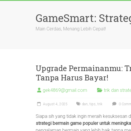
Skip
to
GameSmart: Strate
content
Main Cerdas, Menang Lebih Cepat!
Upgrade Permainanmu: Tr
Tanpa Harus Bayar!
gek4869@gmail.com
trik dan strat
August 4, 2025
dan
,
tips
,
trik
0 Comm
Siapa sih yang tidak ingin meraih kesuksesa
strategi bermain game populer untuk meningka
pengalaman bermain yang lebih baik tanpa me