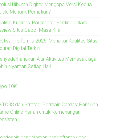
volusi Hiburan Digital: Mengapa Versi Kedua
elalu Menarik Perhatian?
nalisis Kualitas: Parameter Penting dalam
eview Situs Gacor Masa Kini
estival Performa 2026: Menakar Kualitas Situs
buran Digital Terkini
enyederhanakan Alur Aktivitas Memasak agar
ebih Nyaman Setiap Hari
epo 10K
KTO88 dan Strategi Bermain Cerdas: Panduan
ame Online Harian untuk Kemenangan
onsisten
endesain pengalaman pendaftaran yang