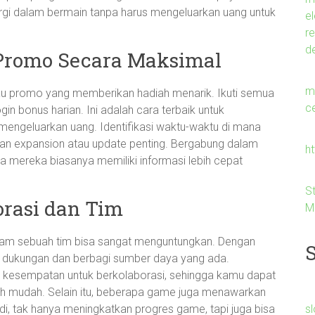
rgi dalam bermain tanpa harus mengeluarkan uang untuk
e
r
d
Promo Secara Maksimal
me
au promo yang memberikan hadiah menarik. Ikuti semua
c
in bonus harian. Ini adalah cara terbaik untuk
 mengeluarkan uang. Identifikasi waktu-waktu di mana
uran expansion atau update penting. Bergabung dalam
h
mereka biasanya memiliki informasi lebih cepat
S
orasi dan Tim
M
lam sebuah tim bisa sangat menguntungkan. Dengan
 dukungan dan berbagi sumber daya yang ada.
n kesempatan untuk berkolaborasi, sehingga kamu dapat
ebih mudah. Selain itu, beberapa game juga menawarkan
s
adi, tak hanya meningkatkan progres game, tapi juga bisa