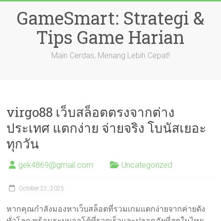
Skip
GameSmart: Strategi &
to
content
Tips Game Harian
Main Cerdas, Menang Lebih Cepat!
virgo88 เว็บสล็อตตรงจากต่าง
ประเทศ แตกง่าย จ่ายจริง โบนัสเยอะ
ทุกวัน
gek4869@gmail.com
Uncategorized
October 22, 2025
หากคุณกำลังมองหาเว็บสล็อตที่รวมเกมแตกง่ายจากค่ายดัง
ทั่วโลก พร้อมระบบออโต้ที่รวดเร็วและปลอดภัยที่สุดในไทย