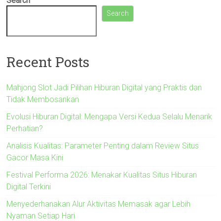
Search
Search
Recent Posts
Mahjong Slot Jadi Pilihan Hiburan Digital yang Praktis dan
Tidak Membosankan
Evolusi Hiburan Digital: Mengapa Versi Kedua Selalu Menarik
Perhatian?
Analisis Kualitas: Parameter Penting dalam Review Situs
Gacor Masa Kini
Festival Performa 2026: Menakar Kualitas Situs Hiburan
Digital Terkini
Menyederhanakan Alur Aktivitas Memasak agar Lebih
Nyaman Setiap Hari