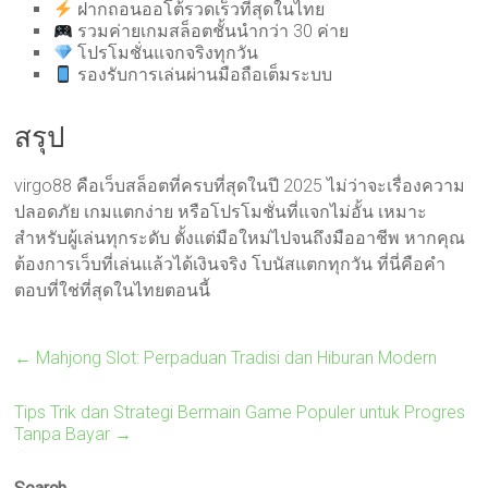
ฝากถอนออโต้รวดเร็วที่สุดในไทย
รวมค่ายเกมสล็อตชั้นนำกว่า 30 ค่าย
โปรโมชั่นแจกจริงทุกวัน
รองรับการเล่นผ่านมือถือเต็มระบบ
สรุป
virgo88 คือเว็บสล็อตที่ครบที่สุดในปี 2025 ไม่ว่าจะเรื่องความ
ปลอดภัย เกมแตกง่าย หรือโปรโมชั่นที่แจกไม่อั้น เหมาะ
สำหรับผู้เล่นทุกระดับ ตั้งแต่มือใหม่ไปจนถึงมืออาชีพ หากคุณ
ต้องการเว็บที่เล่นแล้วได้เงินจริง โบนัสแตกทุกวัน ที่นี่คือคำ
ตอบที่ใช่ที่สุดในไทยตอนนี้
←
Mahjong Slot: Perpaduan Tradisi dan Hiburan Modern
Tips Trik dan Strategi Bermain Game Populer untuk Progres
Tanpa Bayar
→