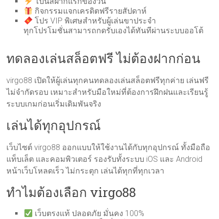
โบนัสฝากแรกของวัน
กิจกรรมแจกเครดิตฟรีรายสัปดาห์
โปร VIP พิเศษสำหรับผู้เล่นขาประจำ
ทุกโปรโมชั่นสามารถกดรับเองได้ทันทีผ่านระบบออโต้
ทดลองเล่นสล็อตฟรี ไม่ต้องฝากก่อน
virgo88 เปิดให้ผู้เล่นทุกคนทดลองเล่นสล็อตฟรีทุกค่าย เล่นฟรี
ไม่จำกัดรอบ เหมาะสำหรับมือใหม่ที่ต้องการฝึกฝนและเรียนรู้
ระบบเกมก่อนเริ่มเดิมพันจริง
เล่นได้ทุกอุปกรณ์
เว็บไซต์ virgo88 ออกแบบให้ใช้งานได้กับทุกอุปกรณ์ ทั้งมือถือ
แท็บเล็ต และคอมพิวเตอร์ รองรับทั้งระบบ iOS และ Android
หน้าเว็บโหลดเร็ว ไม่กระตุก เล่นได้ทุกที่ทุกเวลา
ทำไมต้องเลือก virgo88
เว็บตรงแท้ ปลอดภัย มั่นคง 100%