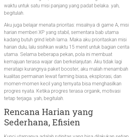
waktu untuk satu misi panjang yang padat belaka. yah,
begitulah.
Aku juga belajar menata prioritas: misalnya di game A, misi
harian memberi XP yang stabil, sementara bab utama
kadang butuh grind lebih lama. Maka aku prioritaskan misi
harian dulu, lalu sisihkan waktu 15 menit untuk bagian cerita
utama. Selama beberapa pekan, pola ini membuat
kemajuan terasa wajar dan berkelanjutan. Aku tidak lagi
meratapi kurangnya paket booster; aku malah menambah
kualitas permainan lewat farming biasa, eksplorasi, dan
momen-momen kecil yang ternyata bisa menghasilkan
progres nyata. Ketika progres terasa organik, motivasi
tetap terjaga. yah, begitulah.
Rencana Harian yang
Sederhana, Efisien
Kunci utamanya adalah rutinitas yang bisa dilakukan setiap