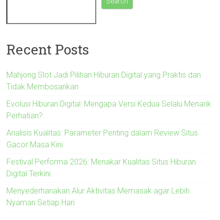
Search
Recent Posts
Mahjong Slot Jadi Pilihan Hiburan Digital yang Praktis dan
Tidak Membosankan
Evolusi Hiburan Digital: Mengapa Versi Kedua Selalu Menarik
Perhatian?
Analisis Kualitas: Parameter Penting dalam Review Situs
Gacor Masa Kini
Festival Performa 2026: Menakar Kualitas Situs Hiburan
Digital Terkini
Menyederhanakan Alur Aktivitas Memasak agar Lebih
Nyaman Setiap Hari