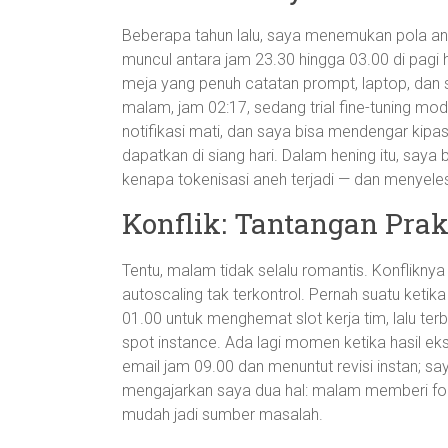
Beberapa tahun lalu, saya menemukan pola aneh
muncul antara jam 23.30 hingga 03.00 di pagi 
meja yang penuh catatan prompt, laptop, dan se
malam, jam 02:17, sedang trial fine-tuning mo
notifikasi mati, dan saya bisa mendengar kipa
dapatkan di siang hari. Dalam hening itu, saya
kenapa tokenisasi aneh terjadi — dan menyeles
Konflik: Tantangan Pra
Tentu, malam tidak selalu romantis. Konfliknya
autoscaling tak terkontrol. Pernah suatu keti
01.00 untuk menghemat slot kerja tim, lalu te
spot instance. Ada lagi momen ketika hasil e
email jam 09.00 dan menuntut revisi instan; saya
mengajarkan saya dua hal: malam memberi fokus
mudah jadi sumber masalah.