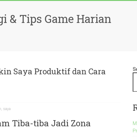
gi & Tips Game Harian
in Saya Produktif dan Cara
S
m
,
saya
m Tiba-tiba Jadi Zona
Ma
P