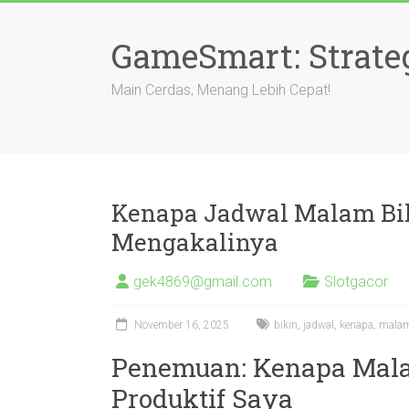
Skip
to
GameSmart: Strate
content
Main Cerdas, Menang Lebih Cepat!
Kenapa Jadwal Malam Bik
Mengakalinya
gek4869@gmail.com
Slotgacor
November 16, 2025
bikin
,
jadwal
,
kenapa
,
mala
Penemuan: Kenapa Mala
Produktif Saya