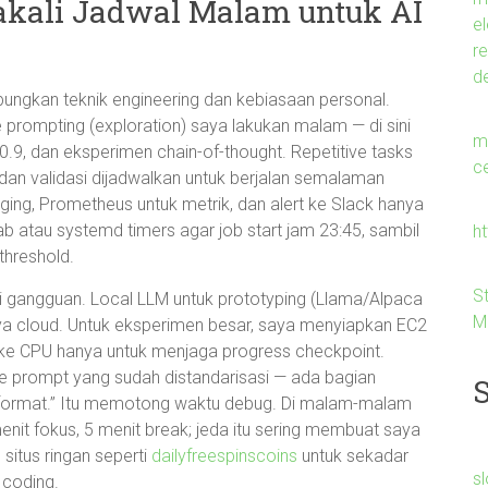
akali Jadwal Malam untuk AI
e
r
d
ngkan teknik engineering dan kebiasaan personal.
 prompting (exploration) saya lakukan malam — di sini
me
.9, dan eksperimen chain-of-thought. Repetitive tasks
c
 dan validasi dijadwalkan untuk berjalan semalaman
ging, Prometheus untuk metrik, dan alert ke Slack hanya
tab atau systemd timers agar job start jam 23:45, sambil
h
threshold.
S
i gangguan. Local LLM untuk prototyping (Llama/Alpaca
M
aya cloud. Untuk eksperimen besar, saya menyiapkan EC2
 ke CPU hanya untuk menjaga progress checkpoint.
e prompt yang sudah distandarisasi — ada bagian
ut format.” Itu memotong waktu debug. Di malam-malam
enit fokus, 5 menit break; jeda itu sering membuat saya
situs ringan seperti
dailyfreespinscoins
untuk sekadar
s
 coding.