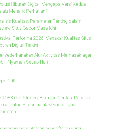
volusi Hiburan Digital: Mengapa Versi Kedua
elalu Menarik Perhatian?
nalisis Kualitas: Parameter Penting dalam
eview Situs Gacor Masa Kini
estival Performa 2026: Menakar Kualitas Situs
buran Digital Terkini
enyederhanakan Alur Aktivitas Memasak agar
ebih Nyaman Setiap Hari
epo 10K
KTO88 dan Strategi Bermain Cerdas: Panduan
ame Online Harian untuk Kemenangan
onsisten
endesain pengalaman pendaftaran yang