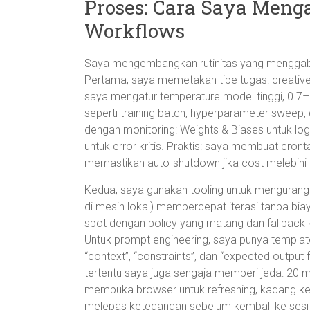
Proses: Cara Saya Meng
Workflows
Saya mengembangkan rutinitas yang menggabu
Pertama, saya memetakan tipe tugas: creative
saya mengatur temperature model tinggi, 0.7–0
seperti training batch, hyperparameter sweep,
dengan monitoring: Weights & Biases untuk log
untuk error kritis. Praktis: saya membuat cron
memastikan auto-shutdown jika cost melebihi 
Kedua, saya gunakan tooling untuk mengurang
di mesin lokal) mempercepat iterasi tanpa bi
spot dengan policy yang matang dan fallback
Untuk prompt engineering, saya punya templat
“context”, “constraints”, dan “expected outp
tertentu saya juga sengaja memberi jeda: 20 m
membuka browser untuk refreshing, kadang ke 
melepas ketegangan sebelum kembali ke sesi