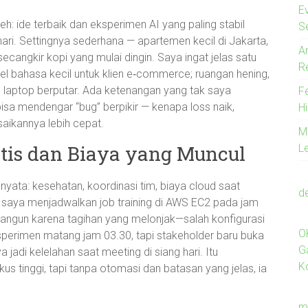
E
: ide terbaik dan eksperimen AI yang paling stabil
S
hari. Settingnya sederhana — apartemen kecil di Jakarta,
A
cangkir kopi yang mulai dingin. Saya ingat jelas satu
R
del bahasa kecil untuk klien e‑commerce; ruangan hening,
s laptop berputar. Ada ketenangan yang tak saya
F
 bisa mendengar “bug” berpikir — kenapa loss naik,
Hi
aikannya lebih cepat.
M
ktis dan Biaya yang Muncul
L
 nyata: kesehatan, koordinasi tim, biaya cloud saat
d
ka saya menjadwalkan job training di AWS EC2 pada jam
rbangun karena tagihan yang melonjak—salah konfigurasi
O
ksperimen matang jam 03.30, tapi stakeholder baru buka
G
 jadi kelelahan saat meeting di siang hari. Itu
K
 tinggi, tapi tanpa otomasi dan batasan yang jelas, ia
m