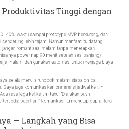
 Produktivitas Tinggi dengan
k 30–40%, waktu sampai prototype MVP berkurang, dan
i cenderung lebih tajam. Namun manfaat itu datang
a: jangan romantisasi malam tanpa menerapkan
 (misalnya power nap 90 menit setelah sesi panjang),
ekerja malam, dan gunakan automasi untuk menjaga biaya
aya selalu menulis runbook malam: siapa on-call,
. Saya juga komunikasikan preferensi jadwal ke tim —
Ada rasa lega ketika tim tahu, “Dia akan push
tersedia pagi hari.” Komunikasi itu menutup gap antara
nya — Langkah yang Bisa