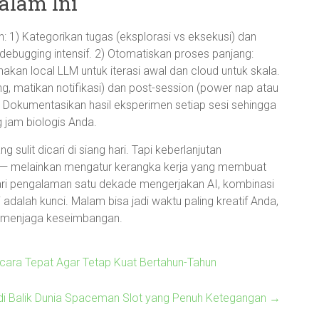
alam Ini
: 1) Kategorikan tugas (eksplorasi vs eksekusi) dan
debugging intensif. 2) Otomatiskan proses panjang:
nakan local LLM untuk iterasi awal dan cloud untuk skala.
ing, matikan notifikasi) dan post-session (power nap atau
) Dokumentasikan hasil eksperimen setiap sesi sehingga
g jam biologis Anda.
lit dicari di siang hari. Tapi keberlanjutan
ama — melainkan mengatur kerangka kerja yang membuat
ari pengalaman satu dekade mengerjakan AI, kombinasi
 adalah kunci. Malam bisa jadi waktu paling kreatif Anda,
 menjaga keseimbangan.
ara Tepat Agar Tetap Kuat Bertahun-Tahun
di Balik Dunia Spaceman Slot yang Penuh Ketegangan
→