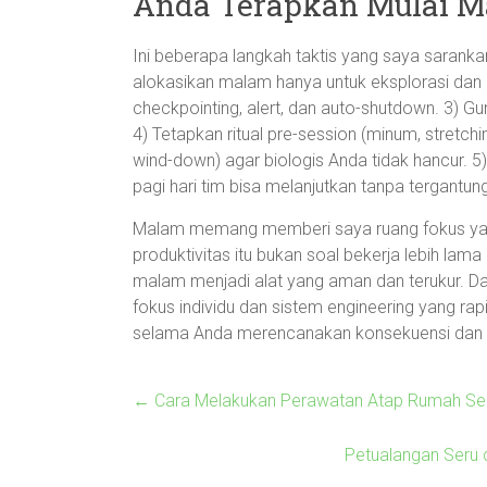
Anda Terapkan Mulai M
Ini beberapa langkah taktis yang saya sarankan
alokasikan malam hanya untuk eksplorasi dan 
checkpointing, alert, dan auto-shutdown. 3) Gu
4) Tetapkan ritual pre-session (minum, stretch
wind-down) agar biologis Anda tidak hancur. 5
pagi hari tim bisa melanjutkan tanpa tergantun
Malam memang memberi saya ruang fokus yang su
produktivitas itu bukan soal bekerja lebih l
malam menjadi alat yang aman dan terukur. D
fokus individu dan sistem engineering yang rapi
selama Anda merencanakan konsekuensi dan
←
Cara Melakukan Perawatan Atap Rumah Sec
Petualangan Seru 