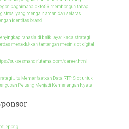
legan bagaimana okto88 membangun tahap
egistrasi yang mengalir aman dan selaras
engan identitas brand
nyingkap rahasia di balik layar kaca strategi
erdas menaklukkan tantangan mesin slot digital
ttps://suksesmandiriutama.com/career.html
trategi Jitu Memanfaatkan Data RTP Slot untuk
engubah Peluang Menjadi Kemenangan Nyata
Sponsor
lot jepang