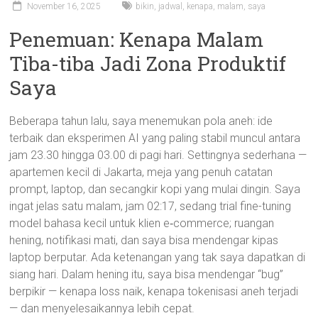
November 16, 2025
bikin
,
jadwal
,
kenapa
,
malam
,
saya
Penemuan: Kenapa Malam
Tiba-tiba Jadi Zona Produktif
Saya
Beberapa tahun lalu, saya menemukan pola aneh: ide
terbaik dan eksperimen AI yang paling stabil muncul antara
jam 23.30 hingga 03.00 di pagi hari. Settingnya sederhana —
apartemen kecil di Jakarta, meja yang penuh catatan
prompt, laptop, dan secangkir kopi yang mulai dingin. Saya
ingat jelas satu malam, jam 02:17, sedang trial fine-tuning
model bahasa kecil untuk klien e‑commerce; ruangan
hening, notifikasi mati, dan saya bisa mendengar kipas
laptop berputar. Ada ketenangan yang tak saya dapatkan di
siang hari. Dalam hening itu, saya bisa mendengar “bug”
berpikir — kenapa loss naik, kenapa tokenisasi aneh terjadi
— dan menyelesaikannya lebih cepat.