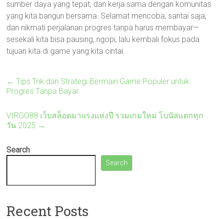
sumber daya yang tepat, dan kerja sama dengan komunitas
yang kita bangun bersama. Selamat mencoba, santai saja,
dan nikmati perjalanan progres tanpa harus membayar—
sesekali kita bisa pausing, ngopi, lalu kembali fokus pada
tujuan kita di game yang kita cintai.
←
Tips Trik dan Strategi Bermain Game Populer untuk
Progres Tanpa Bayar
VIRGO88 เว็บสล็อตมาแรงแห่งปี รวมเกมใหม่ โบนัสแตกทุก
วัน 2025
→
Search
Search
Recent Posts