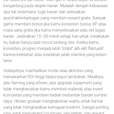
bergantung pada disiplin harian. Mulailah dengan kebiasaan
dua hal sederhana: login harian dan selesaikan
quest/aktivitastugas yang memberi reward gratis. Banyak
game memberi bonus jika kamu konsisten: bonus XP atau
mata uang gratis jika kamu menyelesaikan satu set tugas
harian. Jadwalkan 15–30 menit setiap hari untuk melakukan
itu, bukan hanya saat mood sedang oke. Ketika kamu
konsisten, progres menjadi lebih “stabil” alih-alih fluktuatif
karena kelelahan atau kelelahan jatah stamina yang belum
terisi.
Selanjutnya, manfaatkan mode atau aktivitas yang
menawarkan ROI tinggi tanpa biaya tambahan. Misalnya,
jalur farming yang efisien, jalur upgrade equipment yang
tidak mengharuskan kamu membeli material, atau event
komunitas yang memberi hadiah berbentuk bundel sumber
daya. Hindari godaan menghabiskan waktu untuk hal-hal
yang tidak menghasilkan kemajuan konkret. Sangat penting
juga untuk memahami cooldown, seri latihan, dan reward