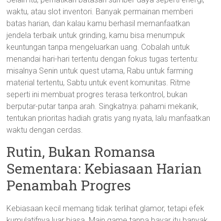
waktu, atau slot inventori. Banyak permainan memberi
batas harian, dan kalau kamu berhasil memanfaatkan
jendela terbaik untuk grinding, kamu bisa menumpuk
keuntungan tanpa mengeluarkan uang. Cobalah untuk
menandai hari-hari tertentu dengan fokus tugas tertentu:
misalnya Senin untuk quest utama, Rabu untuk farming
material tertentu, Sabtu untuk event komunitas. Ritme
seperti ini membuat progres terasa terkontrol, bukan
berputar-putar tanpa arah. Singkatnya: pahami mekanik,
tentukan prioritas hadiah gratis yang nyata, lalu manfaatkan
waktu dengan cerdas.
Rutin, Bukan Romansa
Sementara: Kebiasaan Harian
Penambah Progres
Kebiasaan kecil memang tidak terlihat glamor, tetapi efek
kumulatifnya luar biasa. Main game tanpa bayar itu banyak