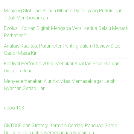
Mahjong Slot Jadi Pilihan Hiburan Digital yang Praktis dan
Tidak Membosankan
Evolusi Hiburan Digital: Mengapa Versi Kedua Selalu Menarik
Perhatian?
Analisis Kualitas: Parameter Penting dalam Review Situs
Gacor Masa Kini
Festival Performa 2026: Menakar Kualitas Situs Hiburan
Digital Terkini
Menyederhanakan Alur Aktivitas Memasak agar Lebih
Nyaman Setiap Hari
depo 10K
OKTO88 dan Strategi Bermain Cerdas: Panduan Game
Online Harian untuk Kemenangan Konsisten