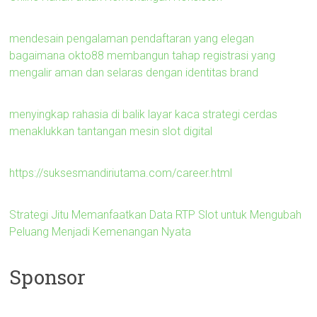
mendesain pengalaman pendaftaran yang elegan
bagaimana okto88 membangun tahap registrasi yang
mengalir aman dan selaras dengan identitas brand
menyingkap rahasia di balik layar kaca strategi cerdas
menaklukkan tantangan mesin slot digital
https://suksesmandiriutama.com/career.html
Strategi Jitu Memanfaatkan Data RTP Slot untuk Mengubah
Peluang Menjadi Kemenangan Nyata
Sponsor