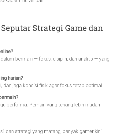
sekadar hiburan pasif.
Seputar Strategi Game dan
nline?
am bermain — fokus, disiplin, dan analitis — yang
ing harian?
i, dan jaga kondisi fisik agar fokus tetap optimal.
 bermain?
gu performa. Pemain yang tenang lebih mudah
, dan strategi yang matang, banyak gamer kini