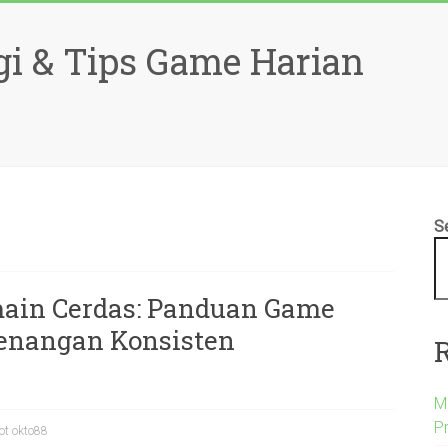
gi & Tips Game Harian
S
main Cerdas: Panduan Game
enangan Konsisten
Ma
P
ot okto88