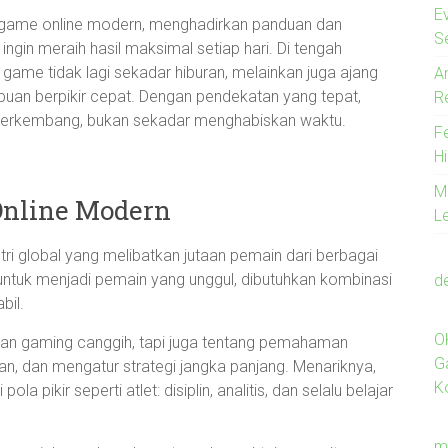
E
a game online modern, menghadirkan panduan dan
S
ngin meraih hasil maksimal setiap hari. Di tengah
game tidak lagi sekadar hiburan, melainkan juga ajang
A
puan berpikir cepat. Dengan pendekatan yang tepat,
R
 berkembang, bukan sekadar menghabiskan waktu.
F
Hi
M
Online Modern
L
stri global yang melibatkan jutaan pemain dari berbagai
uk menjadi pemain yang unggul, dibutuhkan kombinasi
d
bil.
O
atan gaming canggih, tapi juga tentang pemahaman
G
, dan mengatur strategi jangka panjang. Menariknya,
K
 pikir seperti atlet: disiplin, analitis, dan selalu belajar
m