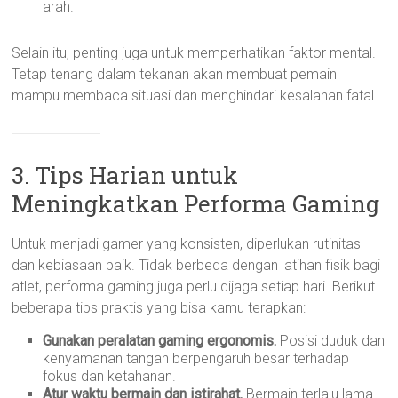
arah.
Selain itu, penting juga untuk memperhatikan faktor mental.
Tetap tenang dalam tekanan akan membuat pemain
mampu membaca situasi dan menghindari kesalahan fatal.
3. Tips Harian untuk
Meningkatkan Performa Gaming
Untuk menjadi gamer yang konsisten, diperlukan rutinitas
dan kebiasaan baik. Tidak berbeda dengan latihan fisik bagi
atlet, performa gaming juga perlu dijaga setiap hari. Berikut
beberapa tips praktis yang bisa kamu terapkan:
Gunakan peralatan gaming ergonomis.
Posisi duduk dan
kenyamanan tangan berpengaruh besar terhadap
fokus dan ketahanan.
Atur waktu bermain dan istirahat.
Bermain terlalu lama