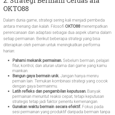
2. Strategi Bermain Cerdas ala
OKTO88
Dalam dunia game, strategi sering kali menjadi pembeda
antara menang dan kalah. Filosofi
OKTO88
menempatkan
perencanaan dan adaptasi sebagai dua aspek utama dalam
setiap permainan. Berikut beberapa strategi yang bisa
diterapkan oleh pemain untuk meningkatkan performa
harian:
Pahami mekanik permainan.
Sebelum bermain, pelajari
fitur, kontrol, dan aturan utama dari game yang kamu
mainkan.
Bangun gaya bermain unik.
Jangan hanya meniru
pemain lain. Temukan kombinasi strategi yang cocok
dengan gaya bermainmu.
Latih refleks dan pengambilan keputusan.
Banyak
permainan menuntut reaksi cepat, tetapi keputusan
strategis tetap jadi faktor penentu kemenangan.
Gunakan waktu bermain secara efektif.
Fokus pada
sesi permainan yang produktif daripada bermain tanpa