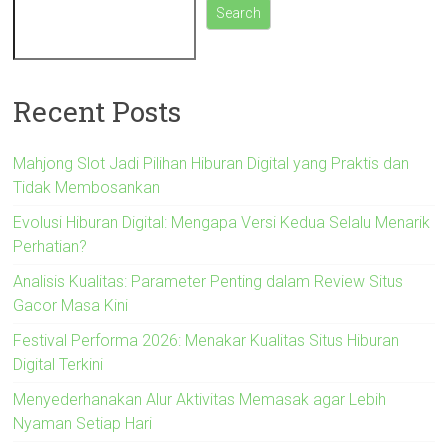
Search
Recent Posts
Mahjong Slot Jadi Pilihan Hiburan Digital yang Praktis dan
Tidak Membosankan
Evolusi Hiburan Digital: Mengapa Versi Kedua Selalu Menarik
Perhatian?
Analisis Kualitas: Parameter Penting dalam Review Situs
Gacor Masa Kini
Festival Performa 2026: Menakar Kualitas Situs Hiburan
Digital Terkini
Menyederhanakan Alur Aktivitas Memasak agar Lebih
Nyaman Setiap Hari