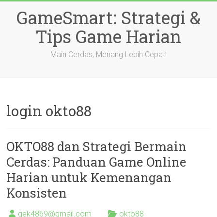
Skip
GameSmart: Strategi &
to
content
Tips Game Harian
Main Cerdas, Menang Lebih Cepat!
login okto88
OKTO88 dan Strategi Bermain
Cerdas: Panduan Game Online
Harian untuk Kemenangan
Konsisten
gek4869@gmail.com
okto88