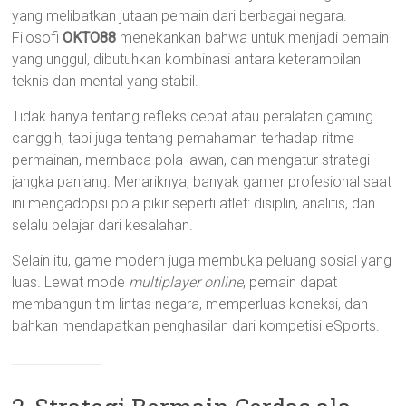
yang melibatkan jutaan pemain dari berbagai negara.
Filosofi
OKTO88
menekankan bahwa untuk menjadi pemain
yang unggul, dibutuhkan kombinasi antara keterampilan
teknis dan mental yang stabil.
Tidak hanya tentang refleks cepat atau peralatan gaming
canggih, tapi juga tentang pemahaman terhadap ritme
permainan, membaca pola lawan, dan mengatur strategi
jangka panjang. Menariknya, banyak gamer profesional saat
ini mengadopsi pola pikir seperti atlet: disiplin, analitis, dan
selalu belajar dari kesalahan.
Selain itu, game modern juga membuka peluang sosial yang
luas. Lewat mode
multiplayer online
, pemain dapat
membangun tim lintas negara, memperluas koneksi, dan
bahkan mendapatkan penghasilan dari kompetisi eSports.