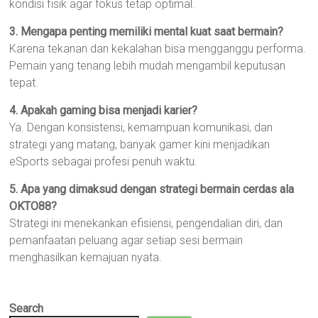
kondisi fisik agar fokus tetap optimal.
3. Mengapa penting memiliki mental kuat saat bermain?
Karena tekanan dan kekalahan bisa mengganggu performa.
Pemain yang tenang lebih mudah mengambil keputusan
tepat.
4. Apakah gaming bisa menjadi karier?
Ya. Dengan konsistensi, kemampuan komunikasi, dan
strategi yang matang, banyak gamer kini menjadikan
eSports sebagai profesi penuh waktu.
5. Apa yang dimaksud dengan strategi bermain cerdas ala
OKTO88?
Strategi ini menekankan efisiensi, pengendalian diri, dan
pemanfaatan peluang agar setiap sesi bermain
menghasilkan kemajuan nyata.
Search