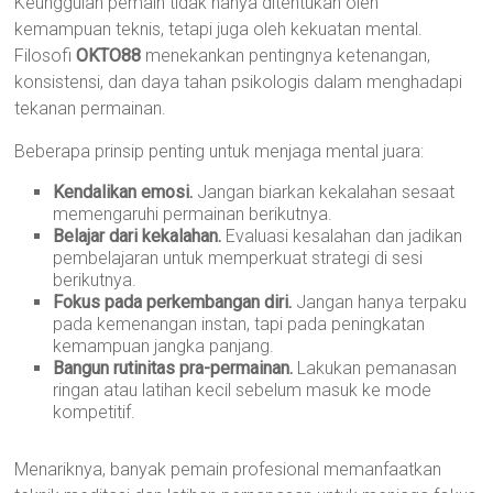
Keunggulan pemain tidak hanya ditentukan oleh
kemampuan teknis, tetapi juga oleh kekuatan mental.
Filosofi
OKTO88
menekankan pentingnya ketenangan,
konsistensi, dan daya tahan psikologis dalam menghadapi
tekanan permainan.
Beberapa prinsip penting untuk menjaga mental juara:
Kendalikan emosi.
Jangan biarkan kekalahan sesaat
memengaruhi permainan berikutnya.
Belajar dari kekalahan.
Evaluasi kesalahan dan jadikan
pembelajaran untuk memperkuat strategi di sesi
berikutnya.
Fokus pada perkembangan diri.
Jangan hanya terpaku
pada kemenangan instan, tapi pada peningkatan
kemampuan jangka panjang.
Bangun rutinitas pra-permainan.
Lakukan pemanasan
ringan atau latihan kecil sebelum masuk ke mode
kompetitif.
Menariknya, banyak pemain profesional memanfaatkan