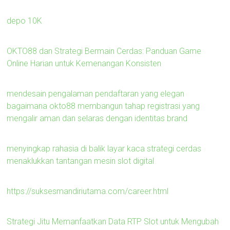
depo 10K
OKTO88 dan Strategi Bermain Cerdas: Panduan Game
Online Harian untuk Kemenangan Konsisten
mendesain pengalaman pendaftaran yang elegan
bagaimana okto88 membangun tahap registrasi yang
mengalir aman dan selaras dengan identitas brand
menyingkap rahasia di balik layar kaca strategi cerdas
menaklukkan tantangan mesin slot digital
https://suksesmandiriutama.com/career.html
Strategi Jitu Memanfaatkan Data RTP Slot untuk Mengubah