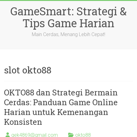
Skip
GameSmart: Strategi &
to
content
Tips Game Harian
Main Cerdas, Menang Lebih Cepat!
slot okto88
OKTO88 dan Strategi Bermain
Cerdas: Panduan Game Online
Harian untuk Kemenangan
Konsisten
gek4869@gmail.com
okto88