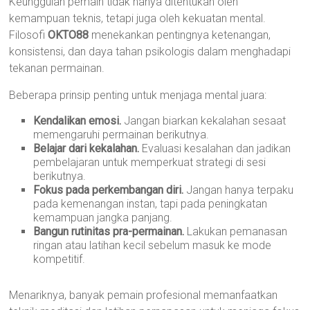
Keunggulan pemain tidak hanya ditentukan oleh
kemampuan teknis, tetapi juga oleh kekuatan mental.
Filosofi
OKTO88
menekankan pentingnya ketenangan,
konsistensi, dan daya tahan psikologis dalam menghadapi
tekanan permainan.
Beberapa prinsip penting untuk menjaga mental juara:
Kendalikan emosi.
Jangan biarkan kekalahan sesaat
memengaruhi permainan berikutnya.
Belajar dari kekalahan.
Evaluasi kesalahan dan jadikan
pembelajaran untuk memperkuat strategi di sesi
berikutnya.
Fokus pada perkembangan diri.
Jangan hanya terpaku
pada kemenangan instan, tapi pada peningkatan
kemampuan jangka panjang.
Bangun rutinitas pra-permainan.
Lakukan pemanasan
ringan atau latihan kecil sebelum masuk ke mode
kompetitif.
Menariknya, banyak pemain profesional memanfaatkan