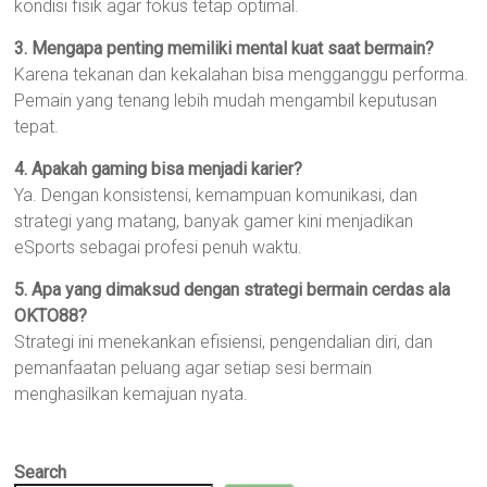
kondisi fisik agar fokus tetap optimal.
3. Mengapa penting memiliki mental kuat saat bermain?
Karena tekanan dan kekalahan bisa mengganggu performa.
Pemain yang tenang lebih mudah mengambil keputusan
tepat.
4. Apakah gaming bisa menjadi karier?
Ya. Dengan konsistensi, kemampuan komunikasi, dan
strategi yang matang, banyak gamer kini menjadikan
eSports sebagai profesi penuh waktu.
5. Apa yang dimaksud dengan strategi bermain cerdas ala
OKTO88?
Strategi ini menekankan efisiensi, pengendalian diri, dan
pemanfaatan peluang agar setiap sesi bermain
menghasilkan kemajuan nyata.
Search