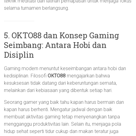
teknik meditasi dan latihan pernapasan untuk menjaga fokus
selama turnamen berlangsung.
5. OKTO88 dan Konsep Gaming
Seimbang: Antara Hobi dan
Disiplin
Gaming modern menuntut keseimbangan antara hobi dan
kedisiplinan. Filosofi
OKTO88
mengajarkan bahwa
kesuksesan tidak datang dari keberuntungan semata,
melainkan dari kebiasaan yang dibentuk setiap hari.
Seorang gamer yang baik tahu kapan harus bermain dan
kapan harus berhenti. Mengatur jadwal dengan baik
membuat aktivitas gaming tetap menyenangkan tanpa
mengganggu produktivitas lain. Selain itu, menjaga pola
hidup sehat seperti tidur cukup dan makan teratur juga