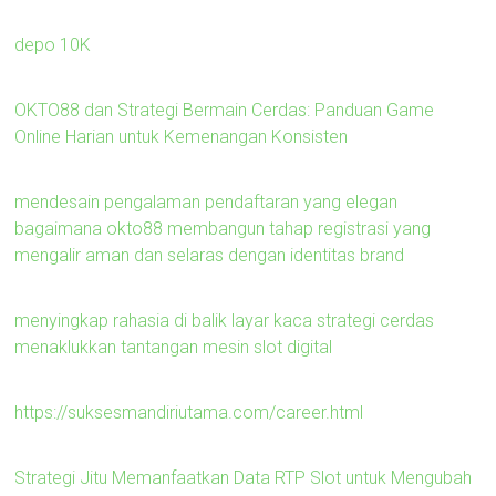
depo 10K
OKTO88 dan Strategi Bermain Cerdas: Panduan Game
Online Harian untuk Kemenangan Konsisten
mendesain pengalaman pendaftaran yang elegan
bagaimana okto88 membangun tahap registrasi yang
mengalir aman dan selaras dengan identitas brand
menyingkap rahasia di balik layar kaca strategi cerdas
menaklukkan tantangan mesin slot digital
https://suksesmandiriutama.com/career.html
Strategi Jitu Memanfaatkan Data RTP Slot untuk Mengubah